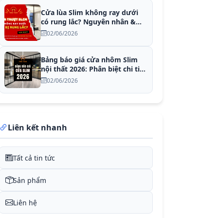
Cửa lùa Slim không ray dưới
có rung lắc? Nguyên nhân &
Khắc phục
02/06/2026
Bảng báo giá cửa nhôm Slim
nội thất 2026: Phân biệt chi tiết
hệ có ray dưới và ray treo trần
02/06/2026
Liên kết nhanh
Tất cả tin tức
Sản phẩm
Liên hệ