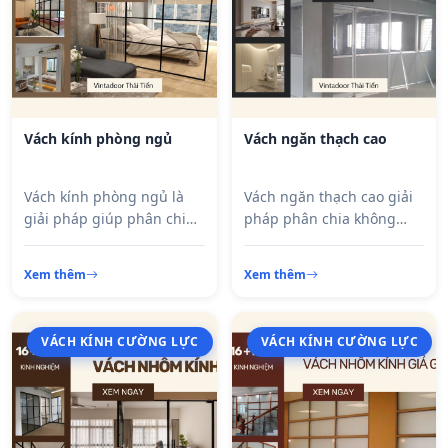
Vách kính phòng ngủ
Vách ngăn thạch cao
Vách kính phòng ngủ là
Vách ngăn thạch cao giải
giải pháp giúp phân chia
pháp phân chia không
không gian hiện đại, tạo
gian nhanh chóng, tiết
cảm giác rộng rãi và tận
kiệm chi phí, thi công gọn
Xem thêm
Xem thêm
dụng ánh sáng tự nhiên.
nhẹ và mang lại tính thẩm
Thiết kế tinh tế, phù hợp
mỹ cao.
với căn hộ, nhà phố và
VÁCH KÍNH CƯỜNG LỰC
VÁCH KÍNH CƯỜNG LỰC
studio.