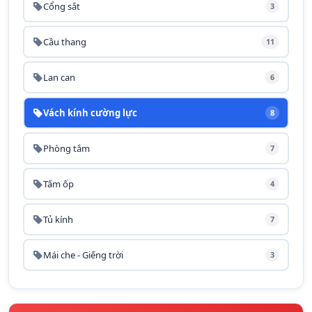
Cổng sắt
3
Cầu thang
11
Lan can
6
Vách kính cường lực
8
Phòng tắm
7
Tấm ốp
4
Tủ kính
7
Mái che - Giếng trời
3