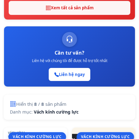
Xem tất cả sản phẩm
Cần tư vấn?
Liên hệ với chúng tôi để được hỗ trợ tốt nhất
Liên hệ ngay
Hiển thị
8
/
8
sản phẩm
Danh mục:
Vách kính cường lực
VÁCH KÍNH CƯỜNG LỰC
VÁCH KÍNH CƯỜNG LỰC