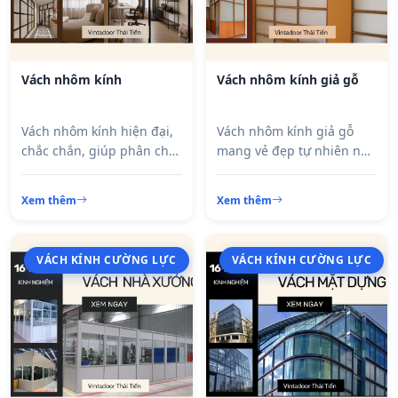
Vách nhôm kính
Vách nhôm kính giả gỗ
Vách nhôm kính hiện đại,
Vách nhôm kính giả gỗ
chắc chắn, giúp phân chia
mang vẻ đẹp tự nhiên như
không gian hiệu quả, tăng
gỗ thật, kết hợp độ bền
tính thẩm mỹ và tận dụng
của nhôm kính, giúp
Xem thêm
Xem thêm
ánh sáng tự nhiên tối đa.
không gian sang trọng,
hiện đại và bền bỉ theo
thời gian.
VÁCH KÍNH CƯỜNG LỰC
VÁCH KÍNH CƯỜNG LỰC