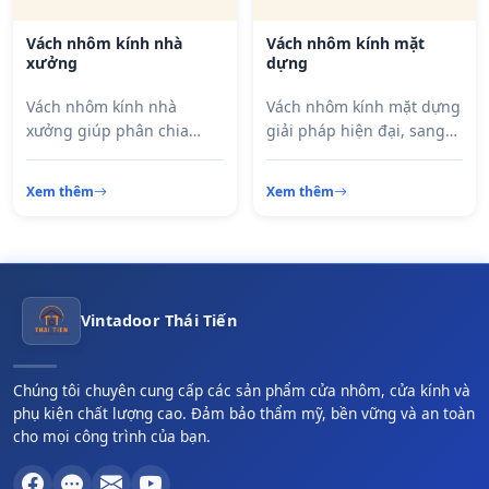
Vách nhôm kính nhà
Vách nhôm kính mặt
xưởng
dựng
Vách nhôm kính nhà
Vách nhôm kính mặt dựng
xưởng giúp phân chia
giải pháp hiện đại, sang
không gian sản xuất khoa
trọng, giúp công trình nổi
học, đảm bảo độ bền cao,
bật với thiết kế đẳng cấp
Xem thêm
Xem thêm
dễ thi công và tối ưu chi
và khả năng lấy sáng tối
phí cho doanh nghiệp.
ưu.
Vintadoor Thái Tiến
Chúng tôi chuyên cung cấp các sản phẩm cửa nhôm, cửa kính và
phụ kiện chất lượng cao. Đảm bảo thẩm mỹ, bền vững và an toàn
cho mọi công trình của bạn.