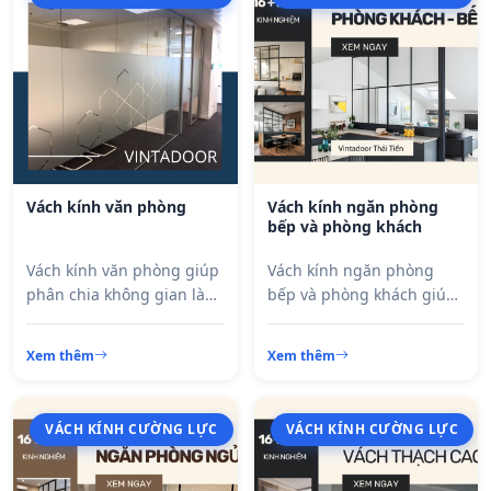
Vách kính văn phòng
Vách kính ngăn phòng
bếp và phòng khách
Vách kính văn phòng giúp
Vách kính ngăn phòng
phân chia không gian làm
bếp và phòng khách giúp
việc hiệu quả mà vẫn đảm
phân chia không gian
bảo sự thông thoáng và
khoa học mà vẫn giữ được
Xem thêm
Xem thêm
hiện đại. Sử dụng kính
sự thông thoáng và ánh
cường lực an toàn, thiết kế
sáng tự nhiên. Thiết kế
linh hoạt, phù hợp cho
hiện đại, sang trọng, phù
VÁCH KÍNH CƯỜNG LỰC
VÁCH KÍNH CƯỜNG LỰC
công ty, showroom và văn
hợp với nhà phố, căn hộ
phòng chuyên nghiệp.
và biệt thự.