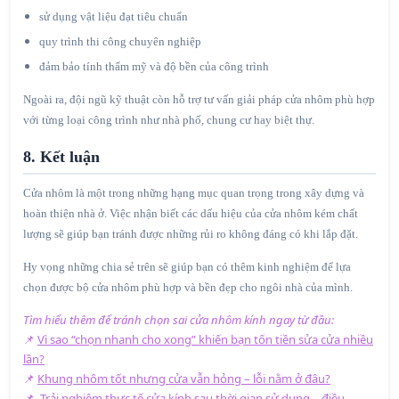
sử dụng vật liệu đạt tiêu chuẩn
quy trình thi công chuyên nghiệp
đảm bảo tính thẩm mỹ và độ bền của công trình
Ngoài ra, đội ngũ kỹ thuật còn hỗ trợ tư vấn giải pháp cửa nhôm phù hợp
với từng loại công trình như nhà phố, chung cư hay biệt thự.
8. Kết luận
Cửa nhôm là một trong những hạng mục quan trọng trong xây dựng và
hoàn thiện nhà ở. Việc nhận biết các dấu hiệu của cửa nhôm kém chất
lượng sẽ giúp bạn tránh được những rủi ro không đáng có khi lắp đặt.
Hy vọng những chia sẻ trên sẽ giúp bạn có thêm kinh nghiệm để lựa
chọn được bộ cửa nhôm phù hợp và bền đẹp cho ngôi nhà của mình.
Tìm hiểu thêm để tránh chọn sai cửa nhôm kính ngay từ đầu:
📌
Vì sao “chọn nhanh cho xong” khiến bạn tốn tiền sửa cửa nhiều
lần?
📌
Khung nhôm tốt nhưng cửa vẫn hỏng – lỗi nằm ở đâu?
📌
Trải nghiệm thực tế cửa kính sau thời gian sử dụng – điều