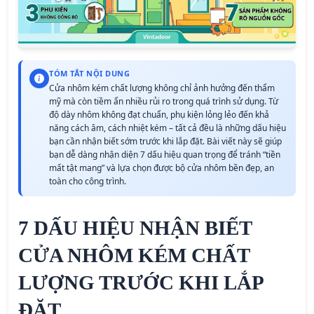
TÓM TẮT NỘI DUNG
Cửa nhôm kém chất lượng không chỉ ảnh hưởng đến thẩm
mỹ mà còn tiềm ẩn nhiều rủi ro trong quá trình sử dụng. Từ
độ dày nhôm không đạt chuẩn, phụ kiện lỏng lẻo đến khả
năng cách âm, cách nhiệt kém – tất cả đều là những dấu hiệu
bạn cần nhận biết sớm trước khi lắp đặt. Bài viết này sẽ giúp
bạn dễ dàng nhận diện 7 dấu hiệu quan trọng để tránh “tiền
mất tật mang” và lựa chọn được bộ cửa nhôm bền đẹp, an
toàn cho công trình.
7 DẤU HIỆU NHẬN BIẾT
CỬA NHÔM KÉM CHẤT
LƯỢNG TRƯỚC KHI LẮP
ĐẶT