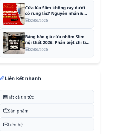
Cửa lùa Slim không ray dưới
có rung lắc? Nguyên nhân &
Khắc phục
02/06/2026
Bảng báo giá cửa nhôm Slim
nội thất 2026: Phân biệt chi tiết
hệ có ray dưới và ray treo trần
02/06/2026
Liên kết nhanh
Tất cả tin tức
Sản phẩm
Liên hệ