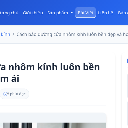
Trang chủ
Giới thiệu
Sản phẩm
Bài Viết
Liên hệ
Báo 
kính
Cách bảo dưỡng cửa nhôm kính luôn bền đẹp và ho
a nhôm kính luôn bền
êm ái
5 phút đọc