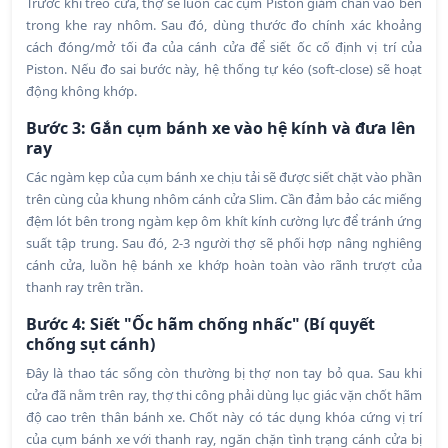
Trước khi treo cửa, thợ sẽ luồn các cụm Piston giảm chấn vào bên
trong khe ray nhôm. Sau đó, dùng thước đo chính xác khoảng
cách đóng/mở tối đa của cánh cửa để siết ốc cố định vị trí của
Piston. Nếu đo sai bước này, hệ thống tự kéo (soft-close) sẽ hoạt
động không khớp.
Bước 3: Gắn cụm bánh xe vào hệ kính và đưa lên
ray
Các ngàm kẹp của cụm bánh xe chịu tải sẽ được siết chặt vào phần
trên cùng của khung nhôm cánh cửa Slim. Cần đảm bảo các miếng
đệm lót bên trong ngàm kẹp ôm khít kính cường lực để tránh ứng
suất tập trung. Sau đó, 2-3 người thợ sẽ phối hợp nâng nghiêng
cánh cửa, luồn hệ bánh xe khớp hoàn toàn vào rãnh trượt của
thanh ray trên trần.
Bước 4: Siết "Ốc hãm chống nhấc" (Bí quyết
chống sụt cánh)
Đây là thao tác sống còn thường bị thợ non tay bỏ qua. Sau khi
cửa đã nằm trên ray, thợ thi công phải dùng lục giác vặn chốt hãm
độ cao trên thân bánh xe. Chốt này có tác dụng khóa cứng vị trí
của cụm bánh xe với thanh ray, ngăn chặn tình trạng cánh cửa bị