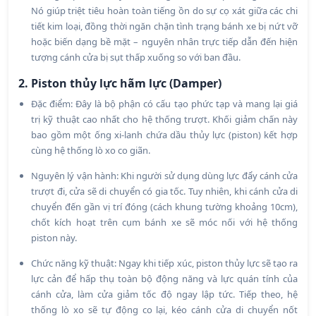
Nó giúp triệt tiêu hoàn toàn tiếng ồn do sự cọ xát giữa các chi
tiết kim loại, đồng thời ngăn chặn tình trạng bánh xe bị nứt vỡ
hoặc biến dạng bề mặt – nguyên nhân trực tiếp dẫn đến hiện
tượng cánh cửa bị sụt thấp xuống so với ban đầu.
2. Piston thủy lực hãm lực (Damper)
Đặc điểm: Đây là bộ phận có cấu tạo phức tạp và mang lại giá
trị kỹ thuật cao nhất cho hệ thống trượt. Khối giảm chấn này
bao gồm một ống xi-lanh chứa dầu thủy lực (piston) kết hợp
cùng hệ thống lò xo co giãn.
Nguyên lý vận hành: Khi người sử dụng dùng lực đẩy cánh cửa
trượt đi, cửa sẽ di chuyển có gia tốc. Tuy nhiên, khi cánh cửa di
chuyển đến gần vị trí đóng (cách khung tường khoảng 10cm),
chốt kích hoạt trên cụm bánh xe sẽ móc nối với hệ thống
piston này.
Chức năng kỹ thuật: Ngay khi tiếp xúc, piston thủy lực sẽ tạo ra
lực cản để hấp thụ toàn bộ động năng và lực quán tính của
cánh cửa, làm cửa giảm tốc độ ngay lập tức. Tiếp theo, hệ
thống lò xo sẽ tự động co lại, kéo cánh cửa di chuyển nốt