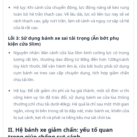
Hệ lụy: Khi cánh cửa chuyển động, lực động năng sẽ kéo rung
toàn bộ hệ trần thạch cao. Về lâu dài, lực xô liên tục này sẽ xé
rách thạch cao, gây nứt trần, làm xệ cánh và nguy cơ sập cả hệ
cửa là rất cao.
Lỗi 3: Sử dụng bánh xe sai tải trọng (Ăn bớt phụ
kiện cửa Slim)
Nguyên nhân: Bản cánh cửa lùa Slim kính cường lực có trọng
lượng rất lớn, thường dao động từ 80kg đến hơn 120kg/cánh
tùy kích thước. Để vận hành êm ái, cửa bắt buộc phải sử dụng
cụm bánh xe treo cao cấp chuyên dụng, tích hợp giảm chấn
chịu tải lớn.
Hệ lụy: Để cắt giảm chi phí và hạ giá thành, một số đơn vị thi
công kém uy tín đã tráo đổi, sử dụng bánh xe cửa lùa thông
thường (chỉ chịu tải dưới 40kg). Hệ quả là chỉ sau một thời gian
ngắn, vòng bi bên trong sẽ bị dập nát, méo bánh xe, khiến cửa
bị sụt cánh, kẹt rít và phát ra tiếng kêu ma sát chói tai.
II. Hệ bánh xe giảm chấn: yếu tố quan
trọng giúp chống sụt cánh