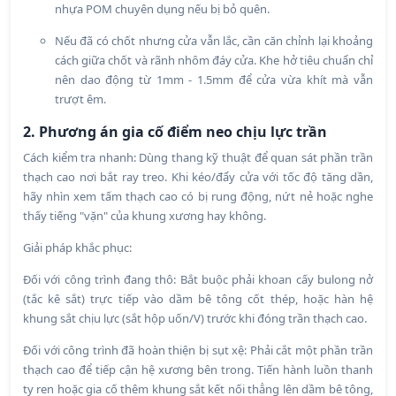
nhựa POM chuyên dụng nếu bị bỏ quên.
Nếu đã có chốt nhưng cửa vẫn lắc, cần căn chỉnh lại khoảng
cách giữa chốt và rãnh nhôm đáy cửa. Khe hở tiêu chuẩn chỉ
nên dao động từ 1mm - 1.5mm để cửa vừa khít mà vẫn
trượt êm.
2. Phương án gia cố điểm neo chịu lực trần
Cách kiểm tra nhanh: Dùng thang kỹ thuật để quan sát phần trần
thạch cao nơi bắt ray treo. Khi kéo/đẩy cửa với tốc độ tăng dần,
hãy nhìn xem tấm thạch cao có bị rung động, nứt nẻ hoặc nghe
thấy tiếng "vặn" của khung xương hay không.
Giải pháp khắc phục:
Đối với công trình đang thô: Bắt buộc phải khoan cấy bulong nở
(tắc kê sắt) trực tiếp vào dầm bê tông cốt thép, hoặc hàn hệ
khung sắt chịu lực (sắt hộp uốn/V) trước khi đóng trần thạch cao.
Đối với công trình đã hoàn thiện bị sụt xệ: Phải cắt một phần trần
thạch cao để tiếp cận hệ xương bên trong. Tiến hành luồn thanh
ty ren hoặc gia cố thêm khung sắt kết nối thẳng lên dầm bê tông,