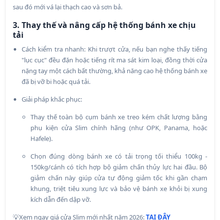
sau đó mới vá lại thạch cao và sơn bả.
3. Thay thế và nâng cấp hệ thống bánh xe chịu
tải
Cách kiểm tra nhanh: Khi trượt cửa, nếu bạn nghe thấy tiếng
"lục cục" đều đặn hoặc tiếng rít ma sát kim loại, đồng thời cửa
nặng tay một cách bất thường, khả năng cao hệ thống bánh xe
đã bị vỡ bi hoặc quá tải.
Giải pháp khắc phục:
Thay thế toàn bộ cụm bánh xe treo kém chất lượng bằng
phụ kiện cửa Slim chính hãng (như OPK, Panama, hoặc
Hafele).
Chọn đúng dòng bánh xe có tải trọng tối thiểu 100kg -
150kg/cánh có tích hợp bộ giảm chấn thủy lực hai đầu. Bộ
giảm chấn này giúp cửa tự động giảm tốc khi gần chạm
khung, triệt tiêu xung lực và bảo vệ bánh xe khỏi bị xung
kích dẫn đến dập vỡ.
💡Xem ngay giá cửa Slim mới nhất năm 2026:
TẠI ĐÂY