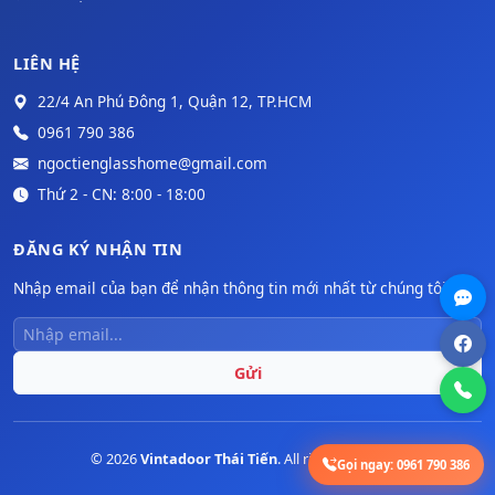
LIÊN HỆ
22/4 An Phú Đông 1, Quận 12, TP.HCM
0961 790 386
ngoctienglasshome@gmail.com
Thứ 2 - CN: 8:00 - 18:00
ĐĂNG KÝ NHẬN TIN
Nhập email của bạn để nhận thông tin mới nhất từ chúng tôi.
Gửi
© 2026
Vintadoor Thái Tiến
. All rights reserved.
Gọi ngay:
0961 790 386