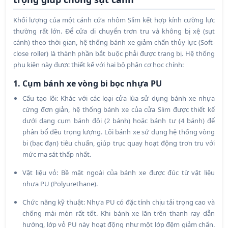
Khối lượng của một cánh cửa nhôm Slim kết hợp kính cường lực
thường rất lớn. Để cửa di chuyển trơn tru và không bị xệ (sụt
cánh) theo thời gian, hệ thống bánh xe giảm chấn thủy lực (Soft-
close roller) là thành phần bắt buộc phải được trang bị. Hệ thống
phụ kiện này được thiết kế với hai bộ phận cơ học chính:
1. Cụm bánh xe vòng bi bọc nhựa PU
Cấu tạo lõi: Khác với các loại cửa lùa sử dụng bánh xe nhựa
cứng đơn giản, hệ thống bánh xe của cửa Slim được thiết kế
dưới dạng cụm bánh đôi (2 bánh) hoặc bánh tư (4 bánh) để
phân bổ đều trọng lượng. Lõi bánh xe sử dụng hệ thống vòng
bi (bạc đạn) tiêu chuẩn, giúp trục quay hoạt động trơn tru với
mức ma sát thấp nhất.
Vật liệu vỏ: Bề mặt ngoài của bánh xe được đúc từ vật liệu
nhựa PU (Polyurethane).
Chức năng kỹ thuật: Nhựa PU có đặc tính chịu tải trọng cao và
chống mài mòn rất tốt. Khi bánh xe lăn trên thanh ray dẫn
hướng, lớp vỏ PU này hoạt động như một lớp đệm giảm chấn.