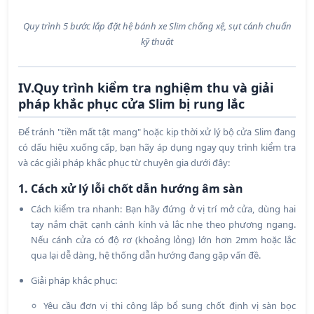
Quy trình 5 bước lắp đặt hệ bánh xe Slim chống xệ, sụt cánh chuẩn
kỹ thuật
IV.Quy trình kiểm tra nghiệm thu và giải
pháp khắc phục cửa Slim bị rung lắc
Để tránh "tiền mất tật mang" hoặc kịp thời xử lý bộ cửa Slim đang
có dấu hiệu xuống cấp, bạn hãy áp dụng ngay quy trình kiểm tra
và các giải pháp khắc phục từ chuyên gia dưới đây:
1. Cách xử lý lỗi chốt dẫn hướng âm sàn
Cách kiểm tra nhanh: Bạn hãy đứng ở vị trí mở cửa, dùng hai
tay nắm chặt cạnh cánh kính và lắc nhẹ theo phương ngang.
Nếu cánh cửa có độ rơ (khoảng lỏng) lớn hơn 2mm hoặc lắc
qua lại dễ dàng, hệ thống dẫn hướng đang gặp vấn đề.
Giải pháp khắc phục:
Yêu cầu đơn vị thi công lắp bổ sung chốt định vị sàn bọc