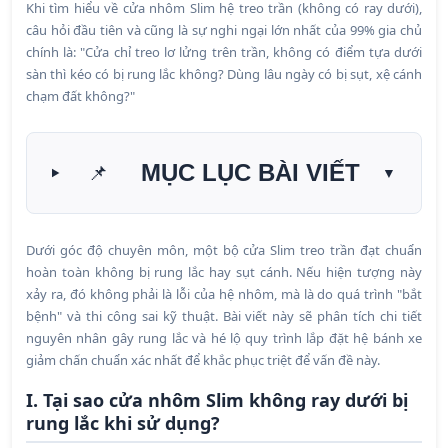
Khi tìm hiểu về cửa nhôm Slim hệ treo trần (không có ray dưới),
câu hỏi đầu tiên và cũng là sự nghi ngại lớn nhất của 99% gia chủ
chính là: "Cửa chỉ treo lơ lửng trên trần, không có điểm tựa dưới
sàn thì kéo có bị rung lắc không? Dùng lâu ngày có bị sụt, xệ cánh
chạm đất không?"
MỤC LỤC BÀI VIẾT
📌
▼
Dưới góc độ chuyên môn, một bộ cửa Slim treo trần đạt chuẩn
hoàn toàn không bị rung lắc hay sụt cánh. Nếu hiện tượng này
xảy ra, đó không phải là lỗi của hệ nhôm, mà là do quá trình "bắt
bệnh" và thi công sai kỹ thuật. Bài viết này sẽ phân tích chi tiết
nguyên nhân gây rung lắc và hé lộ quy trình lắp đặt hệ bánh xe
giảm chấn chuẩn xác nhất để khắc phục triệt để vấn đề này.
I. Tại sao cửa nhôm Slim không ray dưới bị
rung lắc khi sử dụng?