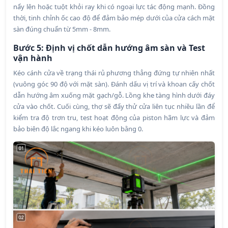
nẩy lên hoặc tuột khỏi ray khi có ngoại lực tác động mạnh. Đồng
thời, tinh chỉnh ốc cao độ để đảm bảo mép dưới của cửa cách mặt
sàn đúng chuẩn từ 5mm - 8mm.
Bước 5: Định vị chốt dẫn hướng âm sàn và Test
vận hành
Kéo cánh cửa về trạng thái rủ phương thẳng đứng tự nhiên nhất
(vuông góc 90 độ với mặt sàn). Đánh dấu vị trí và khoan cấy chốt
dẫn hướng âm xuống mặt gạch/gỗ. Lồng khe tàng hình dưới đáy
cửa vào chốt. Cuối cùng, thợ sẽ đẩy thử cửa liên tục nhiều lần để
kiểm tra độ trơn tru, test hoạt động của piston hãm lực và đảm
bảo biên độ lắc ngang khi kéo luôn bằng 0.