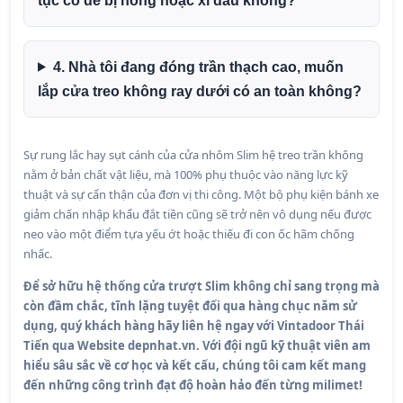
tục có dễ bị hỏng hoặc xì dầu không?
4. Nhà tôi đang đóng trần thạch cao, muốn
lắp cửa treo không ray dưới có an toàn không?
Sự rung lắc hay sụt cánh của cửa nhôm Slim hệ treo trần không
nằm ở bản chất vật liệu, mà 100% phụ thuộc vào năng lực kỹ
thuật và sự cẩn thận của đơn vị thi công. Một bộ phụ kiện bánh xe
giảm chấn nhập khẩu đắt tiền cũng sẽ trở nên vô dụng nếu được
neo vào một điểm tựa yếu ớt hoặc thiếu đi con ốc hãm chống
nhấc.
Để sở hữu hệ thống cửa trượt Slim không chỉ sang trọng mà
còn đầm chắc, tĩnh lặng tuyệt đối qua hàng chục năm sử
dụng, quý khách hàng hãy liên hệ ngay với Vintadoor Thái
Tiến qua Website depnhat.vn. Với đội ngũ kỹ thuật viên am
hiểu sâu sắc về cơ học và kết cấu, chúng tôi cam kết mang
đến những công trình đạt độ hoàn hảo đến từng milimet!