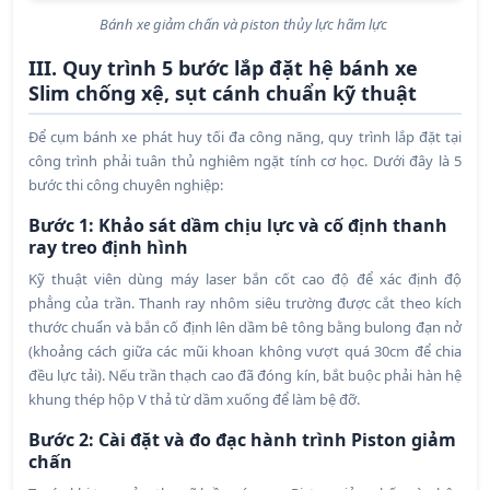
Bánh xe giảm chấn và piston thủy lực hãm lực
III. Quy trình 5 bước lắp đặt hệ bánh xe
Slim chống xệ, sụt cánh chuẩn kỹ thuật
Để cụm bánh xe phát huy tối đa công năng, quy trình lắp đặt tại
công trình phải tuân thủ nghiêm ngặt tính cơ học. Dưới đây là 5
bước thi công chuyên nghiệp:
Bước 1: Khảo sát dầm chịu lực và cố định thanh
ray treo định hình
Kỹ thuật viên dùng máy laser bắn cốt cao độ để xác định độ
phẳng của trần. Thanh ray nhôm siêu trường được cắt theo kích
thước chuẩn và bắn cố định lên dầm bê tông bằng bulong đạn nở
(khoảng cách giữa các mũi khoan không vượt quá 30cm để chia
đều lực tải). Nếu trần thạch cao đã đóng kín, bắt buộc phải hàn hệ
khung thép hộp V thả từ dầm xuống để làm bệ đỡ.
Bước 2: Cài đặt và đo đạc hành trình Piston giảm
chấn