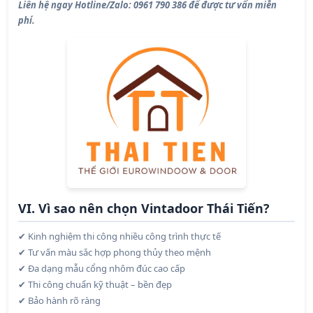
Liên hệ ngay Hotline/Zalo: 0961 790 386 để được tư vấn miễn
phí.
VI. Vì sao nên chọn Vintadoor Thái Tiến?
Kinh nghiệm thi công nhiều công trình thực tế
✔
T
ư
vấn màu sắc hợp phong thủy theo mệnh
✔
Đ
a dạng mẫu cổng nhôm đúc cao cấp
✔
Thi c
ô
ng chuẩn kỹ thuật – bền đẹp
✔
Bảo hành rõ ràng
✔