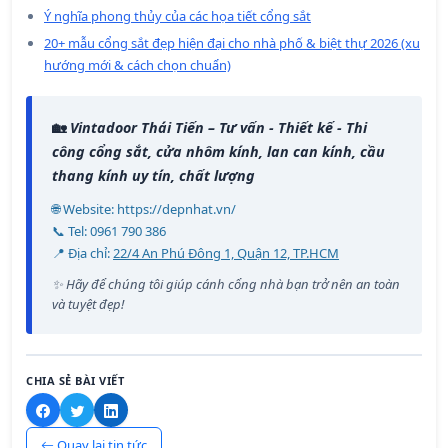
Ý nghĩa phong thủy của các họa tiết cổng sắt
20+ mẫu cổng sắt đẹp hiện đại cho nhà phố & biệt thự 2026 (xu
hướng mới & cách chọn chuẩn)
🏡
Vintadoor Thái Tiến – Tư vấn - Thiết kế - Thi
công cổng sắt, cửa nhôm kính, lan can kính, cầu
thang kính uy tín, chất lượng
🌐 Website:
https://depnhat.vn/
📞 Tel:
0961 790 386
📍 Địa chỉ:
22/4 An Phú Đông 1, Quận 12, TP.HCM
✨ Hãy để chúng tôi giúp cánh cổng nhà bạn trở nên an toàn
và tuyệt đẹp!
CHIA SẺ BÀI VIẾT
Quay lại tin tức