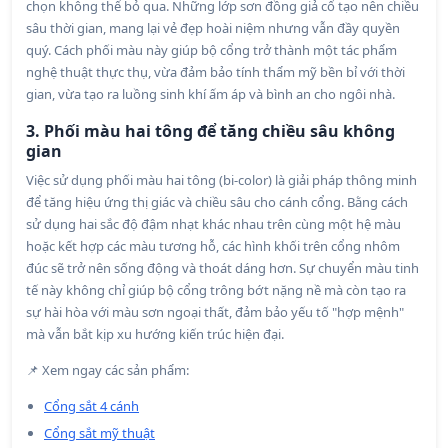
chọn không thể bỏ qua. Những lớp sơn đồng giả cổ tạo nên chiều
sâu thời gian, mang lại vẻ đẹp hoài niệm nhưng vẫn đầy quyền
quý. Cách phối màu này giúp bộ cổng trở thành một tác phẩm
nghệ thuật thực thụ, vừa đảm bảo tính thẩm mỹ bền bỉ với thời
gian, vừa tạo ra luồng sinh khí ấm áp và bình an cho ngôi nhà.
3. Phối màu hai tông để tăng chiều sâu không
gian
Việc sử dụng phối màu hai tông (bi-color) là giải pháp thông minh
để tăng hiệu ứng thị giác và chiều sâu cho cánh cổng. Bằng cách
sử dụng hai sắc độ đậm nhạt khác nhau trên cùng một hệ màu
hoặc kết hợp các màu tương hỗ, các hình khối trên cổng nhôm
đúc sẽ trở nên sống động và thoát dáng hơn. Sự chuyển màu tinh
tế này không chỉ giúp bộ cổng trông bớt nặng nề mà còn tạo ra
sự hài hòa với màu sơn ngoại thất, đảm bảo yếu tố "hợp mệnh"
mà vẫn bắt kịp xu hướng kiến trúc hiện đại.
📌 Xem ngay các sản phẩm:
Cổng sắt 4 cánh
Cổng sắt mỹ thuật