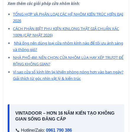
Xem thêm các giải pháp cửa nhôm kính:
TỔNG HỢP VÀ PHÂN LOẠI CÁC HỆ NHÔM KIẾN TRÚC HIỆN ĐẠI
2026
CÁCH PHÂN BIỆT PHỤ KIỆN KINLONG THẬT GIẢ CHUẨN XÁC
100% (CẬP NHẬT 2026)
Nhà ống nên dùng loại cửa nhôm kính nào để tối ưu ánh sáng
và thông gió?
NHÀ PHỐ 4M: NÊN CHỌN CỬA NHÔM LÙA HAY XẾP TRƯỢT ĐỂ
RỘNG KHÔNG GIAN?
Vì sao cửa sổ kính lớn lại khiến phòng nóng hơn vào ban ngày?
Giải thích từ góc nhìn vật lý & kiến trúc
VINTADOOR – HƠN 16 NĂM KIẾN TẠO KHÔNG
GIAN SỐNG ĐẲNG CẤP
📞 Hotline/Zalo:
0961 790 386