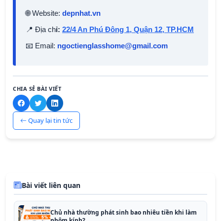
🌐 Website:
depnhat.vn
📍 Địa ch
ỉ:
22/4 An Phú Đông 1, Quận 12, TP.HCM
📧 Email:
ngoctienglasshome@gmail.com
CHIA SẺ BÀI VIẾT
Quay lại tin tức
Bài viết liên quan
Chủ nhà thường phát sinh bao nhiêu tiền khi làm
nhôm kính?