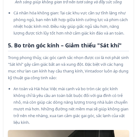
Ánh sáng giúp không gian trở nên tươi sáng và đầy sức sống
Cá nhân hóa không gian: Tại các khu vực cần sự tĩnh lặng như
phòng ngủ, bạn nên kết hợp giữa kính cường lực và phim cách
nhiệt hoặc kính mờ. Điều này giúp giấc ngủ sâu hơn, năng
lượng được tích lũy tốt hơn nhờ cảm giác kín đáo và an toàn.
5. Bo tròn góc kính – Giảm thiểu "Sát khí"
Trong phong thủy, các góc cạnh sắc nhọn được coi là nơi phát sinh
"Sát khí" gây cảm giác bất an và xung đột. Đặc biệt với các hạng
mục như lan can kính hay cầu thang kính, Vintadoor luôn áp dụng
kỹ thuật gia công tinh xảo:
An toàn và Hài hòa: Việc mài cạnh và bo tròn các góc kính
không chỉ là yêu cầu an toàn bắt buộc đối với gia đình có trẻ
nhỏ, mà còn giúp các dòng năng lượng trong nhà luân chuyển
mượt mà hơn. Những đường nét mềm mại sẽ giúp không gian
trở nên nhẹ nhàng, xua tan cảm giác gai góc, sắc lạnh của vật
liệu kính.