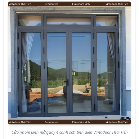
Cửa nhôm kính mở quay 4 cánh sơn tĩnh điện Vintadoor Thái Tiến