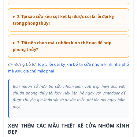
2. Tại sao cửa kêu cọt kẹt lại được coi là lỗi đại kỵ
trong phong thủy?
3. Tôi nên chọn màu nhôm kính thế nào để hợp
phong thủy?
👉 Đừng bỏ lỡ:
Top 5 lỗi đại kỵ khi bố trí cửa nhôm kính nhà phố
mà 90% gia chủ mắc phải
Bạn muốn sở hữu bộ cửa nhôm kính vừa đẹp hiện đại, vừa
chuẩn phong thủy tài lộc? Hãy liên hệ ngay với Vintadoor để
được chuyên gia khảo sát và tư vấn miễn phí tận nơi ngay hôm
nay!
XEM THÊM CÁC MẪU THIẾT KẾ CỬA NHÔM KÍNH
ĐẸP