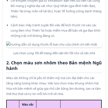
Lời khuyên chuyên gia từ Vintadoor: Bạn nên ưu tiên các cung
Đỏ mang ý nghĩa đại cát như: Quý Nhân (gia đình hiển đạt),
Thiên Tài (may mắn về tài lộc), hoặc Tể Tướng (công danh thăng
tiến).
Cảnh báo: Hãy tránh tuyệt đối việc để kích thước rơi vào các
cung Đen như Thiên Tai hoặc Hiểm Họa để bảo vệ gia đạo khỏi
những trắc trở không đáng có.
Lựa chọn cung Tốt để mang đến vận khí Tốt cho cả căn nhà
2. Chọn màu sơn nhôm theo Bản mệnh Ngũ
hành
Màu sắc không chỉ là yếu tố thẩm mỹ mà còn đại diện cho các
tầng năng lượng khác nhau. Việc lựa chọn màu khung nhôm hài
hòa với bản mệnh sẽ giúp gia chủ cân bằng âm dương, tạo ra tâm
thế thư thái và tự tin mỗi khi trở về nhà.
Màu sắc