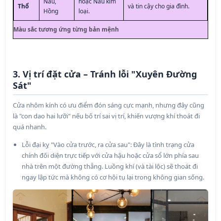
Nâu,
hoặc Nâu kim
Thổ
và tin cậy cho gia đình.
Hồng
loại.
Màu sắc tương ứng từng bản mệnh
3. Vị trí đặt cửa – Tránh lỗi "Xuyên Đường
Sát"
Cửa nhôm kính có ưu điểm đón sáng cực mạnh, nhưng đây cũng
là "con dao hai lưỡi" nếu bố trí sai vị trí, khiến vượng khí thoát đi
quá nhanh.
Lỗi đại kỵ "Vào cửa trước, ra cửa sau": Đây là tình trạng cửa
chính đối diện trực tiếp với cửa hậu hoặc cửa sổ lớn phía sau
nhà trên một đường thẳng. Luồng khí (và tài lộc) sẽ thoát đi
ngay lập tức mà không có cơ hội tụ lại trong không gian sống.