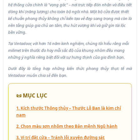
hệ thống cửa chính là "vọng gác" – nơi trực tiếp đón nhận và điều tiết
dòng khí (năng lượng) cho toàn bộ ngôi nhà. Một bộ cửa được thiết
kế chuẩn phong thủy không chỉ kiến tạo vẻ đẹp sang trọng mà còn là
nền tảng giúp gia chủ an tâm, thu hút vượng khí và giữ gìn tài lộc
bền vững.
Tại Vintadoor, với hơn 16 năm kinh nghiệm, chúng tôi hiểu rằng mỗi
milimet trên thước đo hay mỗi sắc độ của khung nhôm đều mang
những ý nghĩa riêng biệt đối với sự hưng thịnh của gia đình bạn.
Dưới đây là tổng hợp những kiến thức phong thủy thực tế mà
Vintadoor muốn chia sẻ đến bạn.
📜 MỤC LỤC
1. Kích thước Thông thủy – Thước Lỗ Ban là kim chỉ
nam
2. Chọn màu sơn nhôm theo Bản mệnh Ngũ hành
3. Vị trí đặt cửa – Tránh lỗi xuyên đường sát