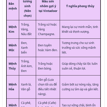
tương
Màu sơn
Bản
sinh
nhôm gợi ý
Ý nghĩa phong thủy
mệnh
(Nên
tại Vintadoor
chọn)
Trắng,
Trắng sứ hoặc
Mệnh
Mang lại sự minh mẫn, tinh
Vàng,
Vàng
Kim
khiết và thịnh vượng.
Nâu đất
Champagne.
Đen,
Tượng trưng cho sự sinh
Mệnh
Đen tuyền
Xanh
trưởng và sức sống mãnh
Mộc
hoặc Xám đen.
biển
liệt.
Trắng,
Mệnh
Trắng hoặc
Giúp dòng chảy tài lộc luôn
Ánh kim,
Thủy
Đen bóng.
suôn sẻ, thuận lợi.
Đen
Vân gỗ (Lựa
Mệnh
Xanh lá,
chọn tối ưu để
Giảm bớt sự nóng nảy, tăng
Hỏa
Vân gỗ
điều tiết nhiệt
cường sự ấm áp và gắn kết.
năng).
Cà phê,
Cà phê (Cafe)
Mệnh
Tạo sự vững chãi, bình ổn