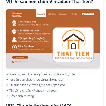
VII. Vì sao nên chọn Vintadoor Thái Tiến?
Kinh nghiệm thi công nhiều công trình thực tế
✔
T
ư
vấn giải pháp theo từng không gian
✔
Sử dụng kính cường lực chất lượng cao
✔
Thi c
ô
ng chuẩn kỹ thuật – an toàn
✔
Bảo hành rõ ràng
✔
VIII. Câu hỏi thường gặp (FAQ)