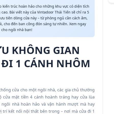
p kiến trúc hoàn hảo cho những khu vực có diện tích
ao. Bài viết này của Vintadoor Thái Tiến sẽ chỉ ra 5
n ưu tiên dòng cửa này – từ phòng ngủ cần cách âm,
ối, cho đến ban công đón sáng tự nhiên. Xem ngay
h cho ngôi nhà bạn!
 ƯU KHÔNG GIAN
 ĐI 1 CÁNH NHÔM
 thống cửa cho một ngôi nhà, các gia chủ thường
ộ cửa mặt tiền 4 cánh hoành tráng hay cửa lùa
t ngôi nhà hoàn hảo và vận hành mượt mà hay
 trí kết nối nội thất bên trong – nơi mà cửa đi 1