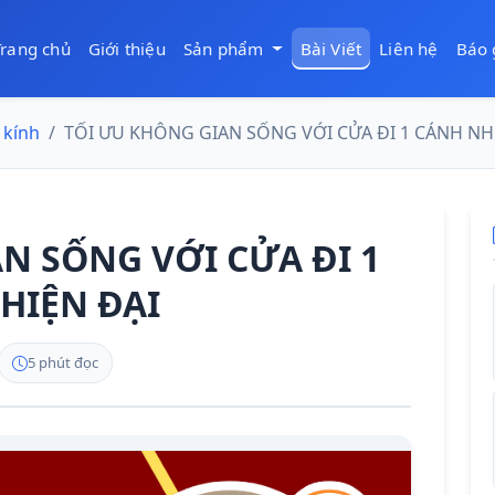
Trang chủ
Giới thiệu
Sản phẩm
Bài Viết
Liên hệ
Báo 
kính
TỐI ƯU KHÔNG GIAN SỐNG VỚI CỬA ĐI 1 CÁNH NH
N SỐNG VỚI CỬA ĐI 1
HIỆN ĐẠI
5 phút đọc