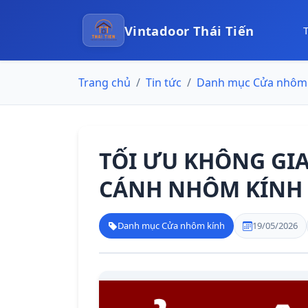
Vintadoor Thái Tiến
Trang chủ
Tin tức
Danh mục Cửa nhôm 
TỐI ƯU KHÔNG GIA
CÁNH NHÔM KÍNH 
Danh mục Cửa nhôm kính
19/05/2026