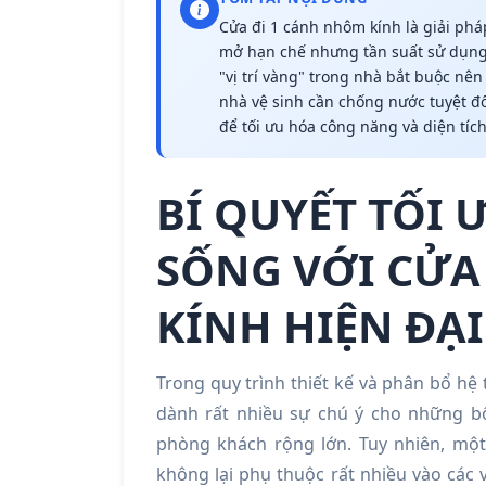
Cửa đi 1 cánh nhôm kính là giải phá
mở hạn chế nhưng tần suất sử dụng c
"vị trí vàng" trong nhà bắt buộc nê
nhà vệ sinh cần chống nước tuyệt đ
để tối ưu hóa công năng và diện tíc
BÍ QUYẾT TỐI
SỐNG VỚI CỬA
KÍNH HIỆN ĐẠI
Trong quy trình thiết kế và phân bổ hệ
dành rất nhiều sự chú ý cho những b
phòng khách rộng lớn. Tuy nhiên, mộ
không lại phụ thuộc rất nhiều vào các vị