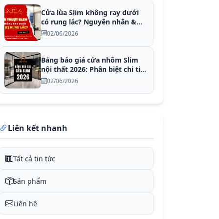
Cửa lùa Slim không ray dưới
có rung lắc? Nguyên nhân &
Khắc phục
02/06/2026
Bảng báo giá cửa nhôm Slim
nội thất 2026: Phân biệt chi tiết
hệ có ray dưới và ray treo trần
02/06/2026
Liên kết nhanh
Tất cả tin tức
Sản phẩm
Liên hệ