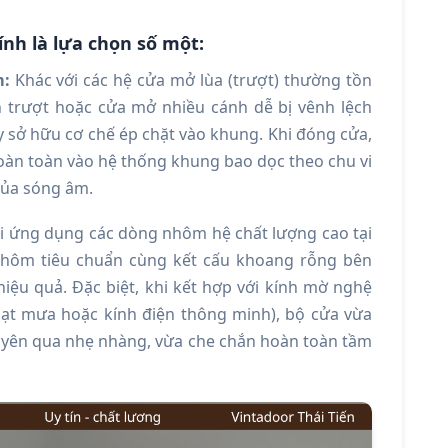
ính là lựa chọn số một:
m:
Khác với các hệ cửa mở lùa (trượt) thường tồn
h trượt hoặc cửa mở nhiều cánh dễ bị vênh lệch
y sở hữu cơ chế ép chặt vào khung. Khi đóng cửa,
oàn toàn vào hệ thống khung bao dọc theo chu vi
của sóng âm.
i ứng dụng các dòng nhôm hệ chất lượng cao tại
 nhôm tiêu chuẩn cùng kết cấu khoang rỗng bên
 hiệu quả. Đặc biệt, khi kết hợp với kính mờ nghệ
hạt mưa hoặc kính điện thông minh), bộ cửa vừa
uyên qua nhẹ nhàng, vừa che chắn hoàn toàn tầm