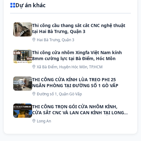
Dự án khác
Thi công cầu thang sắt cắt CNC nghệ thuật
tại Hai Bà Trưng, Quận 3
Hai Bà Trưng, Quận 3
Thi công cửa nhôm Xingfa Việt Nam kính
8mm cường lực tại Bà Điểm, Hóc Môn
Xã Bà Điểm, Huyện Hóc Môn, TP.HCM
THI CÔNG CỬA KÍNH LÙA TREO PHI 25
NGĂN PHÒNG TẠI ĐƯỜNG SỐ 1 GÒ VẤP
Đường số 1, Quận Gò Vấp
THI CÔNG TRỌN GÓI CỬA NHÔM KÍNH,
CỬA SẮT CNC VÀ LAN CAN KÍNH TẠI LONG
AN
Long An