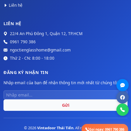
Liên hệ
LIÊN HỆ
22/4 An Phú Đông 1, Quận 12, TP.HCM
0961 790 386
ngoctienglasshome@gmail.com
Thứ 2 - CN: 8:00 - 18:00
ĐĂNG KÝ NHẬN TIN
Nhập email của bạn để nhận thông tin mới nhất từ chúng tôi.
Gửi
© 2026
Vintadoor Thái Tiến
. All rights reserved.
Gọi ngay:
0961 790 386