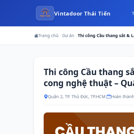
Vintadoor Thái Tiến
Trang chủ
Dự án
Thi công Cầu thang sắt & 
Thi công Cầu thang sắ
cong nghệ thuật – Qu
Quận 2, TP. Thủ Đức, TP.HCM.
Hoàn thành