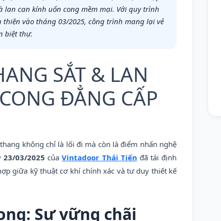
à lan can kính uốn cong mềm mại. Với quy trình
n thiện vào tháng 03/2025, công trình mang lại vẻ
 biệt thự.
HANG SẮT & LAN
 CONG ĐẲNG CẤP
u thang không chỉ là lối đi mà còn là điểm nhấn nghệ
y
23/03/2025
của
Vintadoor Thái Tiến
đã tái định
p giữa kỹ thuật cơ khí chính xác và tư duy thiết kế
ong: Sự vững chãi