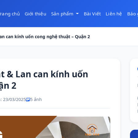
Trang chủ
Giới thiệu
Sản phẩm
Bài Viết
Liên hệ
Báo 
Lan can kính uốn cong nghệ thuật – Quận 2
t & Lan can kính uốn
ận 2
: 23/03/2025
5 ảnh