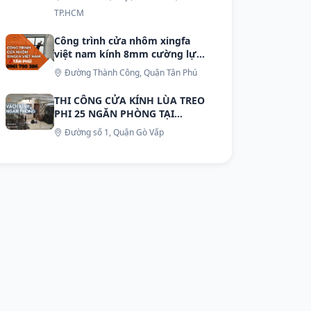
TP.HCM
Công trình cửa nhôm xingfa
việt nam kính 8mm cường lực
phụ kiện đồng bộ Địa chỉ
Đường Thành Công, Quận Tân Phú
đường Thành Công Quận Tân
Phú
THI CÔNG CỬA KÍNH LÙA TREO
PHI 25 NGĂN PHÒNG TẠI
ĐƯỜNG SỐ 1 GÒ VẤP
Đường số 1, Quận Gò Vấp