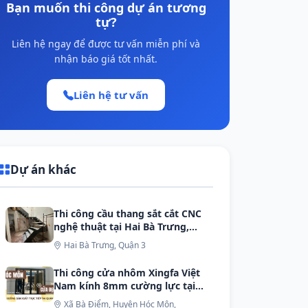
Bạn muốn thi công dự án tương
tự?
Liên hệ ngay để được tư vấn miễn phí và
nhận báo giá tốt nhất.
Liên hệ tư vấn
Dự án khác
Thi công cầu thang sắt cắt CNC
nghệ thuật tại Hai Bà Trưng,
Quận 3
Hai Bà Trưng, Quận 3
Thi công cửa nhôm Xingfa Việt
Nam kính 8mm cường lực tại
Bà Điểm, Hóc Môn
Xã Bà Điểm, Huyện Hóc Môn,