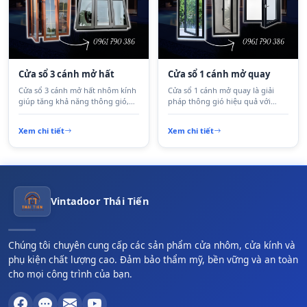
Cửa sổ 3 cánh mở hất
Cửa sổ 1 cánh mở quay
Cửa sổ 3 cánh mở hất nhôm kính
Cửa sổ 1 cánh mở quay là giải
giúp tăng khả năng thông gió,
pháp thông gió hiệu quả với
lấy sáng tự nhiên và hạn chế
thiết kế đơn giản, kín khít và dễ
nước mưa hắt vào. Thiết kế hiện
sử dụng. Phù hợp nhà phố, căn
Xem chi tiết
Xem chi tiết
đại, phù hợp với nhà phố, biệt
hộ và công trình dân dụng.
thự và công trình dân dụng.
Vintadoor Thái Tiến
Chúng tôi chuyên cung cấp các sản phẩm cửa nhôm, cửa kính và
phụ kiện chất lượng cao. Đảm bảo thẩm mỹ, bền vững và an toàn
cho mọi công trình của bạn.