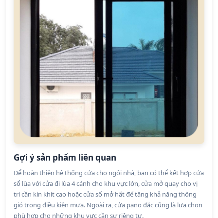
Gợi ý sản phẩm liên quan
Để hoàn thiện hệ thống cửa cho ngôi nhà, bạn có thể kết hợp cửa
sổ lùa với cửa đi lùa 4 cánh cho khu vực lớn, cửa mở quay cho vị
trí cần kín khít cao hoặc cửa sổ mở hất để tăng khả năng thông
gió trong điều kiện mưa. Ngoài ra, cửa pano đặc cũng là lựa chọn
phù hợp cho những khu vực cần sự riêng tư.