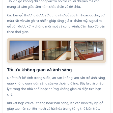
Tay vịn gỗ không chỉ đóng vai trò hỗ trợ khi di chuyển mà còn
mang lại cảm giác cầm nắm chắc chắn và dễ chịu.
Các loại gỗ thường được sử dụng như gỗ sồi, lim hoặc óc chó, với
màu sắc và vân gỗ tự nhiên giúp tăng giá trị thẩm mỹ. Ngoài ra,
gỗ còn được xử lý chống mối mọt và cong vênh, đảm bảo độ bền
theo thời gian.
Tối ưu không gian và ánh sáng
Nhờ thiết kế kính trong suốt, lan can không làm cản trở ánh sáng,
giúp không gian luôn sáng sủa và thoáng đãng. Đây là giải pháp
lý tưởng cho nhà phố hoặc những không gian có diện tích hạn
chế.
Khi kết hợp với cầu thang hoặc ban công, lan can kính tay vịn gỗ
giúp tạo nên sự liền mạch và hài hòa trong tổng thể kiến trúc.