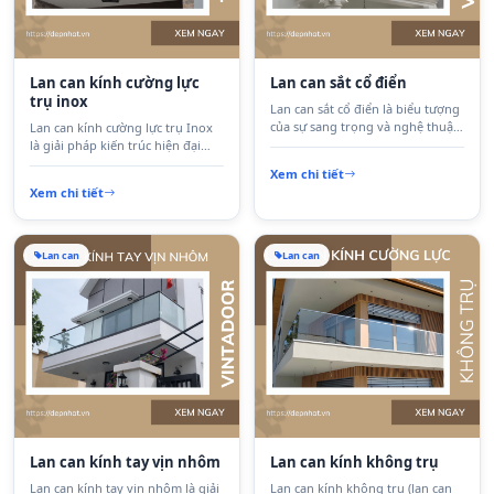
Lan can kính cường lực
Lan can sắt cổ điển
trụ inox
Lan can sắt cổ điển là biểu tượng
của sự sang trọng và nghệ thuật
Lan can kính cường lực trụ Inox
kiến trúc Châu Âu. Với các họa
là giải pháp kiến trúc hiện đại
tiết uốn lượn tinh xảo kết hợp
giúp tối ưu không gian và mang
Xem chi tiết
lớp sơn tĩnh điện bền màu, sản
lại vẻ sang trọng cho ngôi nhà.
Xem chi tiết
phẩm mang lại vẻ đẹp quyền
Sản phẩm sử dụng kính cường
quý, đẳng cấp và sự chắc chắn
lực dày, hệ trụ Inox 304 chắc
tuyệt đối cho các công trình biệt
chắn chống gỉ sét, phù hợp cho
thự, nhà phố.
nhiều loại công trình từ nhà phố
Lan can
Lan can
đến biệt thự.
Lan can kính tay vịn nhôm
Lan can kính không trụ
Lan can kính tay vịn nhôm là giải
Lan can kính không trụ (lan can