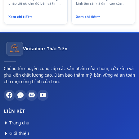
pháp tối ưu cho độ bền và tính
kính âm sàn) là đỉnh cao của
kinh tế trong kiến trúc hiện đại.
phong cách kiến trúc tối giản,
Với sự kết hợp giữa kính cường
mang lại tầm nhìn vô cực và vẻ
Xem chi tiết
Xem chi tiết
lực an toàn và hệ tay vịn nhôm
đẹp sang trọng tuyệt đối cho
cao cấp được sơn tĩnh điện, sản
công trình. Bằng việc loại bỏ
phẩm không chỉ mang lại vẻ đẹp
hoàn toàn hệ thống trụ đứng,
thanh thoát mà còn có khả năng
sản phẩm tạo nên một không
chống oxy hóa tuyệt vời dưới
gian mở rộng lớn, tinh tế và đầy
mọi điều kiện thời tiết.
nghệ thuật cho các biệt thự,
penthouse và resort cao cấp.
Vintadoor Thái Tiến
Chúng tôi chuyên cung cấp các sản phẩm cửa nhôm, cửa kính và
phụ kiện chất lượng cao. Đảm bảo thẩm mỹ, bền vững và an toàn
cho mọi công trình của bạn.
LIÊN KẾT
Trang chủ
Giới thiệu