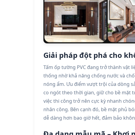
Giải pháp đột phá cho kh
Tấm ốp tường PVC đang trở thành vật liệ
thống nhờ khả năng chống nước và chống
nóng ẩm. Ưu điểm vượt trội của dòng s
co ngót theo thời gian, giữ cho bề mặt 
việc thi công trở nên cực kỳ nhanh chóng
nhân công. Bên cạnh đó, bề mặt phủ bón
dễ dàng hơn bao giờ hết, đảm bảo không
Đa dạng mẫu mã – Khơi 