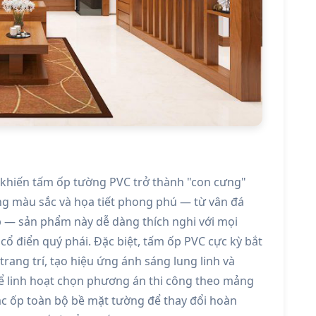
o khiến tấm ốp tường PVC trở thành "con cưng"
tàng màu sắc và họa tiết phong phú — từ vân đá
 — sản phẩm này dễ dàng thích nghi với mọi
 cổ điển quý phái. Đặc biệt, tấm ốp PVC cực kỳ bắt
rang trí, tạo hiệu ứng ánh sáng lung linh và
hể linh hoạt chọn phương án thi công theo mảng
c ốp toàn bộ bề mặt tường để thay đổi hoàn