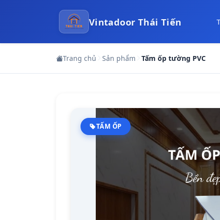
Vintadoor Thái Tiến
Trang chủ
Sản phẩm
Tấm ốp tường PVC
TẤM ỐP