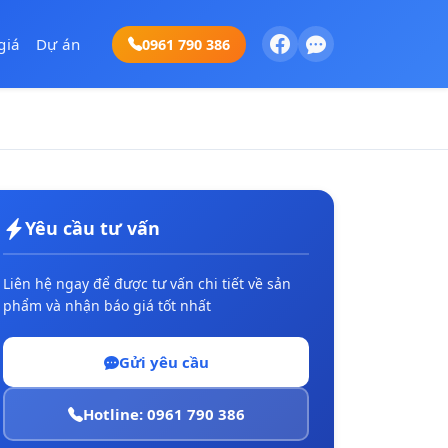
giá
Dự án
0961 790 386
Yêu cầu tư vấn
Liên hệ ngay để được tư vấn chi tiết về sản
phẩm và nhận báo giá tốt nhất
Gửi yêu cầu
Hotline: 0961 790 386