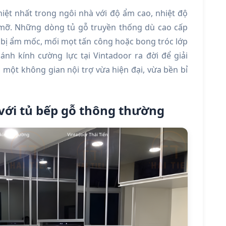
iệt nhất trong ngôi nhà với độ ẩm cao, nhiệt độ
ầu mỡ. Những dòng tủ gỗ truyền thống dù cao cấp
 bị ẩm mốc, mối mọt tấn công hoặc bong tróc lớp
nh kính cường lực tại Vintadoor ra đời để giải
i một không gian nội trợ vừa hiện đại, vừa bền bỉ
 với tủ bếp gỗ thông thường