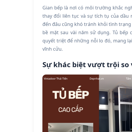
Gian bếp là nơi có môi trường khắc ngh
thay đổi liên tục và sự tích tụ của d
đến đâu cũng khó tránh khỏi tình trạng
bề mặt sau vài năm sử dụng. Tủ bếp cá
quyết triệt để những nỗi lo đó, mang lạ
vĩnh cửu.
Sự khác biệt vượt trội so