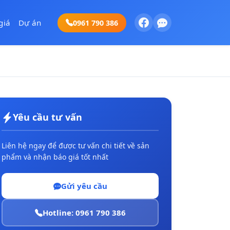
giá
Dự án
0961 790 386
Yêu cầu tư vấn
Liên hệ ngay để được tư vấn chi tiết về sản
phẩm và nhận báo giá tốt nhất
Gửi yêu cầu
Hotline: 0961 790 386