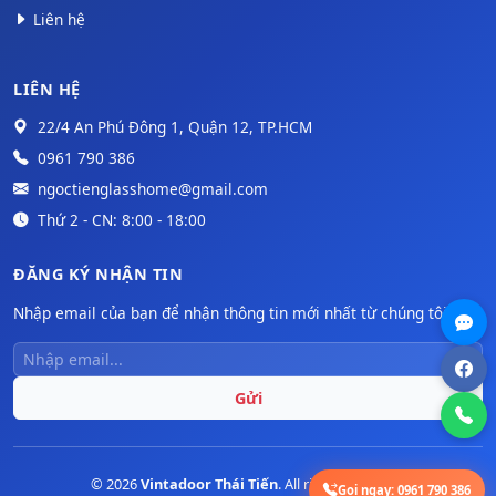
Liên hệ
LIÊN HỆ
22/4 An Phú Đông 1, Quận 12, TP.HCM
0961 790 386
ngoctienglasshome@gmail.com
Thứ 2 - CN: 8:00 - 18:00
ĐĂNG KÝ NHẬN TIN
Nhập email của bạn để nhận thông tin mới nhất từ chúng tôi.
Gửi
© 2026
Vintadoor Thái Tiến
. All rights reserved.
Gọi ngay:
0961 790 386