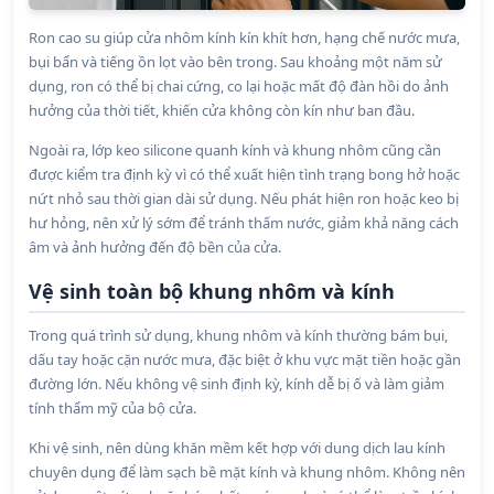
Ron cao su giúp cửa nhôm kính kín khít hơn, hạng chế nước mưa,
bụi bẩn và tiếng ồn lọt vào bên trong. Sau khoảng một năm sử
dụng, ron có thể bị chai cứng, co lại hoặc mất độ đàn hồi do ảnh
hưởng của thời tiết, khiến cửa không còn kín như ban đầu.
Ngoài ra, lớp keo silicone quanh kính và khung nhôm cũng cần
được kiểm tra định kỳ vì có thể xuất hiện tình trạng bong hở hoặc
nứt nhỏ sau thời gian dài sử dụng. Nếu phát hiện ron hoặc keo bị
hư hỏng, nên xử lý sớm để tránh thấm nước, giảm khả năng cách
âm và ảnh hưởng đến độ bền của cửa.
Vệ sinh toàn bộ khung nhôm và kính
Trong quá trình sử dụng, khung nhôm và kính thường bám bụi,
dấu tay hoặc cặn nước mưa, đặc biệt ở khu vực mặt tiền hoặc gần
đường lớn. Nếu không vệ sinh định kỳ, kính dễ bị ố và làm giảm
tính thẩm mỹ của bộ cửa.
Khi vệ sinh, nên dùng khăn mềm kết hợp với dung dịch lau kính
chuyên dụng để làm sạch bề mặt kính và khung nhôm. Không nên