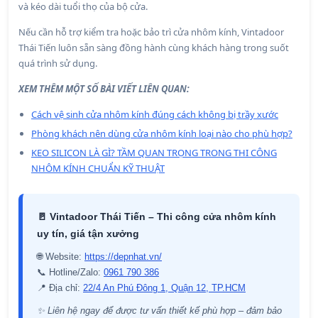
và kéo dài tuổi thọ của bộ cửa.
Nếu cần hỗ trợ kiểm tra hoặc bảo trì cửa nhôm kính, Vintadoor
Thái Tiến luôn sẵn sàng đồng hành cùng khách hàng trong suốt
quá trình sử dụng.
XEM THÊM MỘT SỐ BÀI VIẾT LIÊN QUAN:
Cách vệ sinh cửa nhôm kính đúng cách không bị trầy xước
Phòng khách nên dùng cửa nhôm kính loại nào cho phù hợp?
KEO SILICON LÀ GÌ? TẦM QUAN TRỌNG TRONG THI CÔNG
NHÔM KÍNH CHUẨN KỸ THUẬT
🚪 Vintadoor Thái Tiến – Thi công cửa nhôm kính
uy tín, giá tận xưởng
🌐 Website:
https://depnhat.vn/
📞 Hotline/Zalo:
0961 790 386
📍 Địa chỉ:
22/4 An Phú Đông 1, Quận 12, TP.HCM
✨ Liên hệ ngay để được tư vấn thiết kế phù hợp – đảm bảo