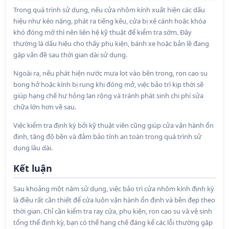
Trong quá trình sử dụng, nếu cửa nhôm kính xuất hiện các dấu
hiệu như kéo nặng, phát ra tiếng kêu, cửa bị xệ cánh hoặc khóa
khó đóng mở thì nên liên hệ kỹ thuật để kiểm tra sớm. Đây
thường là dấu hiệu cho thấy phụ kiện, bánh xe hoặc bản lề đang
gặp vấn đề sau thời gian dài sử dụng.
Ngoài ra, nếu phát hiện nước mưa lọt vào bên trong, ron cao su
bong hở hoặc kính bị rung khi đóng mở, việc bảo trì kịp thời sẽ
giúp hạng chế hư hỏng lan rộng và tránh phát sinh chi phí sửa
chữa lớn hơn về sau.
Việc kiểm tra định kỳ bởi kỹ thuật viên cũng giúp cửa vận hành ổn
định, tăng độ bền và đảm bảo tính an toàn trong quá trình sử
dụng lâu dài.
Kết luận
Sau khoảng một năm sử dụng, việc bảo trì cửa nhôm kính định kỳ
là điều rất cần thiết để cửa luôn vận hành ổn định và bền đẹp theo
thời gian. Chỉ cần kiểm tra ray cửa, phụ kiện, ron cao su và vệ sinh
tổng thể định kỳ, bạn có thể hạng chế đáng kể các lỗi thường gặp