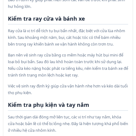
hư hỏng lớn.
Kiểm tra ray cửa và bánh xe
Ray cửa là vị trí dễ tích tụ bụi bẩn nhất, đặc biệt với cửa lùa nhôm
kính. Sau khoảng một năm, bụi, cát hoặc tóc có thể bám nhiều
bên trong ray khiến bánh xe vận hành không còn trơn tru.
Bạn nên vệ sinh ray cửa bằng cọ mềm hoặc máy hút bụi mini để
loại bỏ bụi bẩn. Sau đó lau khô hoàn toàn trước khi sử dụng lại.
Nếu cửa kéo nặng hoặc phát ra tiếng kêu, nên kiểm tra bánh xe để
tránh tình trạng mòn lệch hoặc kẹt ray.
Việc vệ sinh ray định kỳ giúp cửa vận hành nhẹ hơn và kéo dài tuổi
thọ phụ kiện.
Kiểm tra phụ kiện và tay nắm
Sau thời gian dài đóng mở liên tục, các vị trí như tay nắm, khóa
cửa hoặc bản lề có thể bị lỏng nhẹ. Đây là hiện tượng khá phổ biến
ở nhiều hệ cửa nhôm kính.