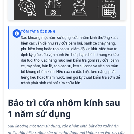
TÓM TẮT NỘI DUNG
Sau khoảng một năm sử dụng, cửa nhôm kính thường xuất
hiện các vấn đề như ray cửa bám bụi, bánh xe chạy nặng,
phụ kiện lỏng hoặc ron cao su giảm độ kín khít. Việc bảo trì
định kỳ giúp cửa vận hành êm hơn, hạn chế hư hỏng và kéo
dài tuổi thọ. Các hạng mục nên kiểm tra gồm ray cửa, bánh
xe, tay nắm, bản lề, ron cao su, keo silicone và vệ sinh toàn
bộ khung nhôm kính. Nếu cửa có dấu hiệu kéo nặng, phát
tiếng kêu hoặc thấm nước, nên gọi kỹ thuật kiểm tra sớm để
tránh phát sinh chi phí sửa chữa lớn.
Bảo trì cửa nhôm kính sau
1 năm sử dụng
Sau khoảng một năm sử dụng, cửa nhôm kính bắt đầu xuất hiện
nhiều dấu hiệu xuống cấp nhẹ như đóng mở không còn êm, ray cửa