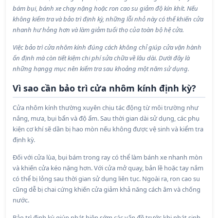
bám bụi, bánh xe chạy nặng hoặc ron cao su giảm độ kín khít. Nếu
không kiểm tra và bảo trì định kỳ, những lỗi nhỏ này có thể khiến cửa
nhanh hư hỏng hơn và làm giảm tuổi thọ của toàn bộ hệ cửa.
Việc bảo trì cửa nhôm kính đúng cách không chỉ giúp cửa vận hành
ổn định mà còn tiết kiệm chi phí sửa chữa về lâu dài. Dưới đây là
những hạngg mục nên kiểm tra sau khoảng một năm sử dụng.
Vì sao cần bảo trì cửa nhôm kính định kỳ?
Cửa nhôm kính thường xuyên chịu tác động từ môi trường như
nắng, mưa, bụi bẩn và độ ẩm. Sau thời gian dài sử dụng, các phụ
kiện cơ khí sẽ dần bị hao mòn nếu không được vệ sinh và kiểm tra
định kỳ.
Đối với cửa lùa, bụi bám trong ray có thể làm bánh xe nhanh mòn
và khiến cửa kéo nặng hơn. Với cửa mở quay, bản lề hoặc tay nắm
có thể bị lỏng sau thời gian sử dụng liên tục. Ngoài ra, ron cao su
cũng dễ bị chai cứng khiến cửa giảm khả năng cách âm và chống
nước.
Bảo trì định kỳ giúp phát hiện sớm các vấn đề trước khi phát sinh