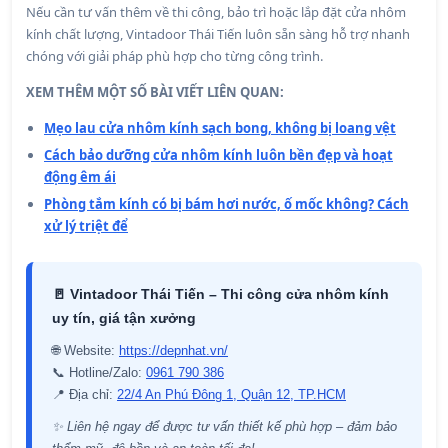
Nếu cần tư vấn thêm về thi công, bảo trì hoặc lắp đặt cửa nhôm
kính chất lượng, Vintadoor Thái Tiến luôn sẵn sàng hỗ trợ nhanh
chóng với giải pháp phù hợp cho từng công trình.
XEM THÊM MỘT SỐ BÀI VIẾT LIÊN QUAN:
Mẹo lau cửa nhôm kính sạch bong, không bị loang vệt
Cách bảo dưỡng cửa nhôm kính luôn bền đẹp và hoạt
động êm ái
Phòng tắm kính có bị bám hơi nước, ố mốc không? Cách
xử lý triệt để
🚪 Vintadoor Thái Tiến – Thi công cửa nhôm kính
uy tín, giá tận xưởng
🌐 Website:
https://depnhat.vn/
📞 Hotline/Zalo:
0961 790 386
📍 Địa chỉ:
22/4 An Phú Đông 1, Quận 12, TP.HCM
✨ Liên hệ ngay để được tư vấn thiết kế phù hợp – đảm bảo