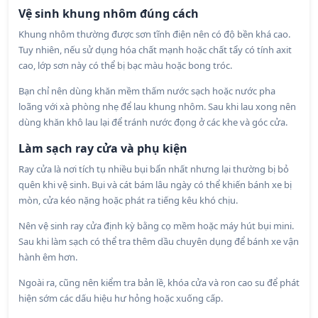
Vệ sinh khung nhôm đúng cách
Khung nhôm thường được sơn tĩnh điện nên có độ bền khá cao.
Tuy nhiên, nếu sử dụng hóa chất mạnh hoặc chất tẩy có tính axit
cao, lớp sơn này có thể bị bạc màu hoặc bong tróc.
Bạn chỉ nên dùng khăn mềm thấm nước sạch hoặc nước pha
loãng với xà phòng nhẹ để lau khung nhôm. Sau khi lau xong nên
dùng khăn khô lau lại để tránh nước đọng ở các khe và góc cửa.
Làm sạch ray cửa và phụ kiện
Ray cửa là nơi tích tụ nhiều bụi bẩn nhất nhưng lại thường bị bỏ
quên khi vệ sinh. Bụi và cát bám lâu ngày có thể khiến bánh xe bị
mòn, cửa kéo nặng hoặc phát ra tiếng kêu khó chịu.
Nên vệ sinh ray cửa định kỳ bằng cọ mềm hoặc máy hút bụi mini.
Sau khi làm sạch có thể tra thêm dầu chuyên dụng để bánh xe vận
hành êm hơn.
Ngoài ra, cũng nên kiểm tra bản lề, khóa cửa và ron cao su để phát
hiện sớm các dấu hiệu hư hỏng hoặc xuống cấp.