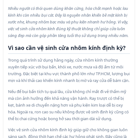
Nhiều người có thói quen dùng khăn cứng, hóa chất mạnh hoặc lau
kính khi còn nhiều bụi cát. Đây là nguyên nhân khiến bề mặt kính bị
xước nhẹ, khung nhôm bạc màu và phụ kiện nhanh hư hỏng. Vì vậy,
việc vệ sinh cửa nhôm kính đúng kỹ thuật không chỉ giúp cửa luôn
sáng đẹp mà còn góp phần tăng tuổi thọ sử dụng trong nhiều năm.
Vì sao cần vệ sinh cửa nhôm kính định kỳ?
Trong quá trình sử dụng hằng ngày, cửa nhôm kính thường
xuyên tiếp xúc với bụi bẩn, khói xe, nước mưa và độ ẩm từ môi
trường. Đặc biệt tại khu vực thành phố lớn như TP.HCM, lượng bụi
mịn và khí thải cao khiến kính nhanh bị mờ và ray cửa dễ bám cặn.
Nếu để bụi bẩn tích tụ quá lâu, cửa không chỉ mất đi vẻ thẩm mỹ
mà còn ảnh hưởng đến khả năng vận hành. Ray trượt có thể bị
kẹt, bánh xe di chuyển nặng hơn và phụ kiện kim loại dễ bị oxy
hóa. Ngoài ra, ron cao su nếu không được vệ sinh định kỳ cũng có
thể bị chai cứng hoặc bong hở sau thời gian dài sử dụng.
Việc vệ sinh cửa nhôm kính định kỳ giúp giữ cho không gian luôn
sáng sạch, đồng thời hạn chế các hư hỏng phát sinh. Đây cũng là