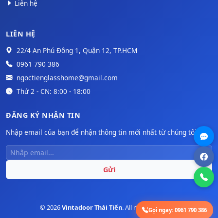
Liên hệ
LIÊN HỆ
22/4 An Phú Đông 1, Quận 12, TP.HCM
0961 790 386
ngoctienglasshome@gmail.com
Thứ 2 - CN: 8:00 - 18:00
ĐĂNG KÝ NHẬN TIN
Nhập email của bạn để nhận thông tin mới nhất từ chúng tôi.
Gửi
© 2026
Vintadoor Thái Tiến
. All rights reserved.
Gọi ngay:
0961 790 386