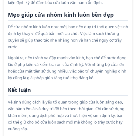
kiện định kỳ để đảm bảo cửa luôn vận hành ổn định.
Mẹo giúp cửa nhôm kính luôn bền đẹp
Để cửa nhôm kính luôn như mới, bạn nên duy trì thói quen vệ sinh
định kỳ thay vì để quá bẩn mới lau chùi. Việc làm sạch thường
xuyên sẽ giúp thao tác nhẹ nhàng hơn và hạn chế nguy cơ trầy
xước.
Ngoài ra, nên tránh va đập mạnh vào kính, hạn chế để nước đọng
lâu ở phụ kiện và kiểm tra ron cửa định kỳ. Với những bộ cửa lớn
hoặc cửa mặt tiền sử dụng nhiều, việc bảo trì chuyên nghiệp định
kỳ cũng là giải pháp giúp tăng tuổi thọ đáng kể.
Kết luận
Vệ sinh đúng cách là yếu tố quan trọng giúp cửa luôn sáng đẹp,
vận hành êm ái và duy trì độ bền theo thời gian. Chỉ cần sử dụng
khăn mềm, dung dịch phù hợp và thực hiện vệ sinh định kỳ, bạn
có thể giữ cho bộ cửa luôn sạch mới mà không lo trầy xước hay
xuống cấp.