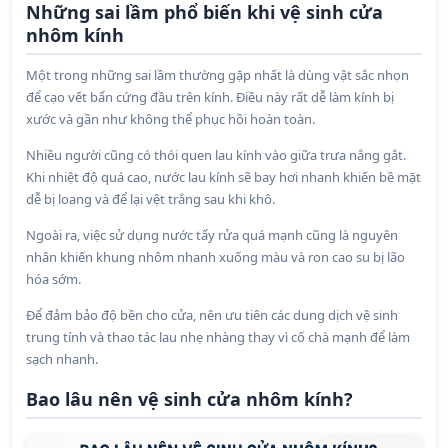
Những sai lầm phổ biến khi vệ sinh cửa
nhôm kính
Một trong những sai lầm thường gặp nhất là dùng vật sắc nhọn
để cạo vết bẩn cứng đầu trên kính. Điều này rất dễ làm kính bị
xước và gần như không thể phục hồi hoàn toàn.
Nhiều người cũng có thói quen lau kính vào giữa trưa nắng gắt.
Khi nhiệt độ quá cao, nước lau kính sẽ bay hơi nhanh khiến bề mặt
dễ bị loang và để lại vệt trắng sau khi khô.
Ngoài ra, việc sử dụng nước tẩy rửa quá mạnh cũng là nguyên
nhân khiến khung nhôm nhanh xuống màu và ron cao su bị lão
hóa sớm.
Để đảm bảo độ bền cho cửa, nên ưu tiên các dung dịch vệ sinh
trung tính và thao tác lau nhẹ nhàng thay vì cố chà mạnh để làm
sạch nhanh.
Bao lâu nên vệ sinh cửa nhôm kính?