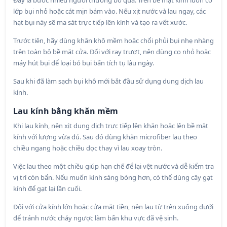
Đây là bước nhiều người thường bỏ qua. Trên bề mặt kính luôn có
lớp bụi nhỏ hoặc cát mịn bám vào. Nếu xịt nước và lau ngay, các
hạt bụi này sẽ ma sát trực tiếp lên kính và tạo ra vết xước.
Trước tiên, hãy dùng khăn khô mềm hoặc chổi phủi bụi nhẹ nhàng
trên toàn bộ bề mặt cửa. Đối với ray trượt, nên dùng cọ nhỏ hoặc
máy hút bụi để loại bỏ bụi bẩn tích tụ lâu ngày.
Sau khi đã làm sạch bụi khô mới bắt đầu sử dụng dung dịch lau
kính.
Lau kính bằng khăn mềm
Khi lau kính, nên xịt dung dịch trực tiếp lên khăn hoặc lên bề mặt
kính với lượng vừa đủ. Sau đó dùng khăn microfiber lau theo
chiều ngang hoặc chiều dọc thay vì lau xoay tròn.
Việc lau theo một chiều giúp hạn chế để lại vệt nước và dễ kiểm tra
vị trí còn bẩn. Nếu muốn kính sáng bóng hơn, có thể dùng cây gạt
kính để gạt lại lần cuối.
Đối với cửa kính lớn hoặc cửa mặt tiền, nên lau từ trên xuống dưới
để tránh nước chảy ngược làm bẩn khu vực đã vệ sinh.