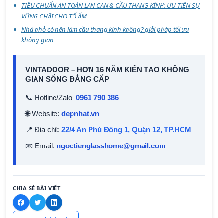
TIÊU CHUẨN AN TOÀN LAN CAN & CẦU THANG KÍNH: ƯU TIÊN SỰ
VỮNG CHÃI CHO TỔ ẤM
Nhà nhỏ có nên làm cầu thang kính không? giải pháp tối ưu
không gian
VINTADOOR – HƠN 16 NĂM KIẾN TẠO KHÔNG
GIAN SỐNG ĐẲNG CẤP
📞 Hotline/Zalo:
0961 790 386
🌐 Website:
depnhat.vn
📍 Địa ch
ỉ:
22/4 An Phú Đông 1, Quận 12, TP.HCM
📧 Email:
ngoctienglasshome@gmail.com
CHIA SẺ BÀI VIẾT