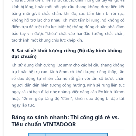
chịu lực phía trên. Trên thực tế, các điểm nối giữa tay vịn gỗ và
kính bị lỏng, hoặc mối nối góc cầu thang không được liên kết
bằng mộng/vít chắc chắn. khi đó, các tấm kính bị rời rạc,
không hỗ trợ lực cho nhau. Khi một tấm bị rung, nó không có
điểm tựa để triệt tiêu lực. Một hệ thống đúng chuẩn phải đảm
bảo tay vịn được "khóa" chặt vào hai đầu tường chắc chắn,
tạo thành một khung chịu lực khép kín.
5. Sai số về khối lượng riêng (Độ dày kính không
đạt chuẩn)
Khi sử dụng kính cường lực 8mm cho các hệ cầu thang không
trụ hoặc hệ trụ cao. Kính 8mm có khối lượng riêng thấp, tần
số dao động tự nhiên của nó rất gần với tần số bước chân
người, dẫn đến hiện tượng cộng hưởng. Kính sẽ rung liên tục
ngay cả khi bạn đi lại nhẹ nhàng. Việc nâng cấp lên kính 10mm
hoặc 12mm giúp tăng độ "đầm", khiến dao động bị dập tắt
ngay lập tức.
Bảng so sánh nhanh: Thi công giá rẻ vs.
Tiêu chuẩn VINTADOOR