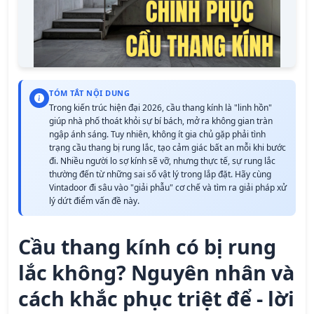
TÓM TẮT NỘI DUNG
Trong kiến trúc hiện đại 2026, cầu thang kính là "linh hồn"
giúp nhà phố thoát khỏi sự bí bách, mở ra không gian tràn
ngập ánh sáng. Tuy nhiên, không ít gia chủ gặp phải tình
trạng cầu thang bị rung lắc, tạo cảm giác bất an mỗi khi bước
đi. Nhiều người lo sợ kính sẽ vỡ, nhưng thực tế, sự rung lắc
thường đến từ những sai số vật lý trong lắp đặt. Hãy cùng
Vintadoor đi sâu vào "giải phẫu" cơ chế và tìm ra giải pháp xử
lý dứt điểm vấn đề này.
Cầu thang kính có bị rung
lắc không? Nguyên nhân và
cách khắc phục triệt để - lời