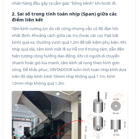
nhân hàng đầu gây ra cảm giác "bồng bềnh" khi bước đi.
2. Sai số trong tính toán nhịp (Span) giữa các
điểm liên kết
Tấm kính cường lực dù rất cứng nhưng vẫn có độ đàn hồi
nhất định. Khoảng cách giữa các trụ (hoặc các cục Pad bắt
kính) quá xa, thường vượt quá 1.2m để tiết kiệm phụ kiện. Khi
nhịp quá dài, tấm kính mất đi sự hỗ trợ ở trọng tâm, dẫn đến
hiện tượng cộng hưởng dao động. Khi có người di chuyển
nhanh hoặc gió lùa mạnh, tấm kính sẽ rung theo hình gợn
sóng. Để khắc phục, VINTADOOR luôn tính toán nhịp kính dựa
trên độ dày kính: kính 10mm nhịp không quá 1.1m, kính
12mm nhịp không quá 1.3m.