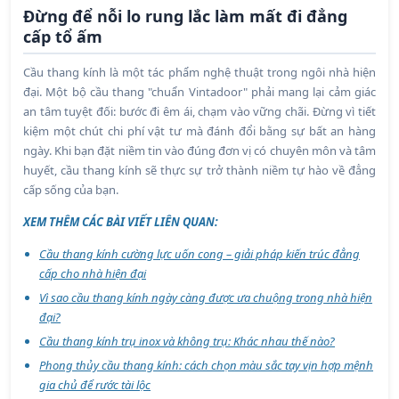
Đừng để nỗi lo rung lắc làm mất đi đẳng
cấp tổ ấm
Cầu thang kính là một tác phẩm nghệ thuật trong ngôi nhà hiện
đại. Một bộ cầu thang "chuẩn Vintadoor" phải mang lại cảm giác
an tâm tuyệt đối: bước đi êm ái, chạm vào vững chãi. Đừng vì tiết
kiệm một chút chi phí vật tư mà đánh đổi bằng sự bất an hàng
ngày. Khi bạn đặt niềm tin vào đúng đơn vị có chuyên môn và tâm
huyết, cầu thang kính sẽ thực sự trở thành niềm tự hào về đẳng
cấp sống của bạn.
XEM THÊM CÁC BÀI VIẾT LIÊN QUAN:
Cầu thang kính cường lực uốn cong – giải pháp kiến trúc đẳng
cấp cho nhà hiện đại
Vì sao cầu thang kính ngày càng được ưa chuộng trong nhà hiện
đại?
Cầu thang kính trụ inox và không trụ: Khác nhau thế nào?
Phong thủy cầu thang kính: cách chọn màu sắc tay vịn hợp mệnh
gia chủ để rước tài lộc