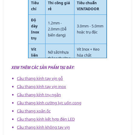
Tiêu
Thi công giá
Tiêu chuẩn
chí
rẻ
VINTADOOR
Độ
1.2mm -
dày
3.0mm - 5.0mm
2.0mm (Dễ
Inox
hoặc trụ đặc
biến dạng)
trụ
Vít
Vít Inox + Keo
Nở sắt/nhựa
liên
hóa chất
thông thường
kết
chuyên dụng
XEM THÊM CÁC SẢN PHẨM TẠI ĐÂY:
Độ
10mm - 12mm
Ưu tiên 8mm -
Cầu thang kính tay vịn gỗ
dày
tiêu chuẩn an
10mm mỏng
kính
toàn
Cầu thang kính tay vịn inox
Cầu thang kính trụ ngắn
Cảm
Rung, có tiếng
Chắc chắn, đầm
giác
Cầu thang kính cường lực uốn cong
kêu, thiếu an
tay, bền vĩnh
sử
Cầu thang xoắn ốc
toàn
cửu
dụng
Cầu thang kính kết hợp đèn LED
Cầu thang kính không tay vịn