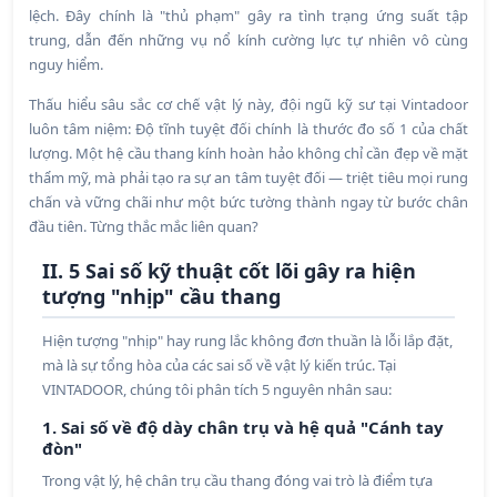
lệch. Đây chính là "thủ phạm" gây ra tình trạng ứng suất tập
trung, dẫn đến những vụ nổ kính cường lực tự nhiên vô cùng
nguy hiểm.
Thấu hiểu sâu sắc cơ chế vật lý này, đội ngũ kỹ sư tại Vintadoor
luôn tâm niệm: Độ tĩnh tuyệt đối chính là thước đo số 1 của chất
lượng. Một hệ cầu thang kính hoàn hảo không chỉ cần đẹp về mặt
thẩm mỹ, mà phải tạo ra sự an tâm tuyệt đối — triệt tiêu mọi rung
chấn và vững chãi như một bức tường thành ngay từ bước chân
đầu tiên. Từng thắc mắc liên quan?
II. 5 Sai số kỹ thuật cốt lõi gây ra hiện
tượng "nhịp" cầu thang
Hiện tượng "nhịp" hay rung lắc không đơn thuần là lỗi lắp đặt,
mà là sự tổng hòa của các sai số về vật lý kiến trúc. Tại
VINTADOOR, chúng tôi phân tích 5 nguyên nhân sau:
1. Sai số về độ dày chân trụ và hệ quả "Cánh tay
đòn"
Trong vật lý, hệ chân trụ cầu thang đóng vai trò là điểm tựa