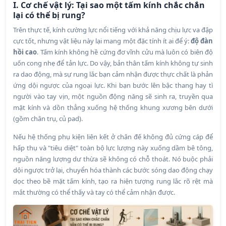
I. Cơ chế vật lý: Tại sao một tấm kính chắc chắn
lại có thể bị rung?
Trên thực tế, kính cường lực nổi tiếng với khả năng chịu lực va đập
cực tốt, nhưng vật liệu này lại mang một đặc tính ít ai để ý:
độ đàn
hồi cao
. Tấm kính không hề cứng đơ vĩnh cửu mà luôn có biên độ
uốn cong nhẹ để tản lực. Do vậy, bản thân tấm kính không tự sinh
ra dao động, mà sự rung lắc bạn cảm nhận được thực chất là phản
ứng dội ngược của ngoại lực. Khi bạn bước lên bậc thang hay tì
người vào tay vịn, một nguồn động năng sẽ sinh ra, truyền qua
mặt kính và dồn thẳng xuống hệ thống khung xương bên dưới
(gồm chân trụ, củ pad).
Nếu hệ thống phụ kiện liên kết ở chân đế không đủ cứng cáp để
hấp thụ và "tiêu diệt" toàn bộ lực lượng này xuống dầm bê tông,
nguồn năng lượng dư thừa sẽ không có chỗ thoát. Nó buộc phải
dội ngược trở lại, chuyển hóa thành các bước sóng dao động chạy
dọc theo bề mặt tấm kính, tạo ra hiện tượng rung lắc rõ rệt mà
mắt thường có thể thấy và tay có thể cảm nhận được.