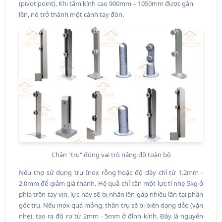
(pivot point). Khi tấm kính cao 900mm – 1050mm được gắn
lên, nó trở thành một cánh tay đòn.
Chân "trụ" đóng vai trò nâng đỡ toàn bộ
Nếu thợ sử dụng trụ Inox rỗng hoặc độ dày chỉ từ 1.2mm -
2.0mm để giảm giá thành. Hệ quả chỉ cần một lực tì nhẹ 5kg ở
phía trên tay vịn, lực này sẽ bị nhân lên gấp nhiều lần tại phần
gốc trụ. Nếu inox quá mỏng, thân trụ sẽ bị biến dạng dẻo (vặn
nhẹ), tạo ra độ rơ từ 2mm - 5mm ở đỉnh kính. Đây là nguyên