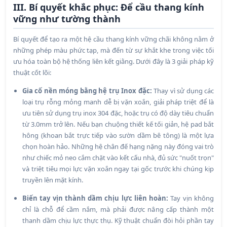
III. Bí quyết khắc phục: Để cầu thang kính
vững như tường thành
Bí quyết để tạo ra một hệ cầu thang kính vững chãi không nằm ở
những phép màu phức tạp, mà đến từ sự khắt khe trong việc tối
ưu hóa toàn bộ hệ thống liên kết giằng. Dưới đây là 3 giải pháp kỹ
thuật cốt lõi:
Gia cố nền móng bằng hệ trụ Inox đặc:
Thay vì sử dụng các
loại trụ rỗng mỏng manh dễ bị vặn xoắn, giải pháp triệt để là
ưu tiên sử dụng trụ inox 304 đặc, hoặc trụ có độ dày tiêu chuẩn
từ 3.0mm trở lên. Nếu bạn chuộng thiết kế tối giản, hệ pad bắt
hông (khoan bắt trực tiếp vào sườn dầm bê tông) là một lựa
chọn hoàn hảo. Những hệ chân đế hạng nặng này đóng vai trò
như chiếc mỏ neo cắm chặt vào kết cấu nhà, đủ sức "nuốt trọn"
và triệt tiêu mọi lực vặn xoắn ngay tại gốc trước khi chúng kịp
truyền lên mặt kính.
Biến tay vịn thành dầm chịu lực liên hoàn:
Tay vịn không
chỉ là chỗ để cầm nắm, mà phải được nâng cấp thành một
thanh dầm chịu lực thực thụ. Kỹ thuật chuẩn đòi hỏi phần tay