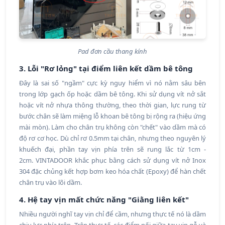
Pad đơn cầu thang kính
3. Lỗi "Rơ lỏng" tại điểm liên kết dầm bê tông
Đây là sai số "ngầm" cực kỳ nguy hiểm vì nó nằm sâu bên
trong lớp gạch ốp hoặc dầm bê tông. Khi sử dụng vít nở sắt
hoặc vít nở nhựa thông thường, theo thời gian, lực rung từ
bước chân sẽ làm miệng lỗ khoan bê tông bị rộng ra (hiệu ứng
mài mòn). Làm cho chân trụ không còn "chết" vào dầm mà có
độ rơ cơ học. Dù chỉ rơ 0.5mm tại chân, nhưng theo nguyên lý
khuếch đại, phần tay vịn phía trên sẽ rung lắc từ 1cm -
2cm. VINTADOOR khắc phục bằng cách sử dụng vít nở Inox
304 đặc chủng kết hợp bơm keo hóa chất (Epoxy) để hàn chết
chân trụ vào lõi dầm.
4. Hệ tay vịn mất chức năng "Giằng liên kết"
Nhiều người nghĩ tay vịn chỉ để cầm, nhưng thực tế nó là dầm