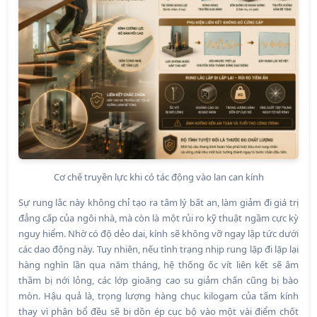
Cơ chế truyền lực khi có tác động vào lan can kính
Sự rung lắc này không chỉ tạo ra tâm lý bất an, làm giảm đi giá trị
đẳng cấp của ngôi nhà, mà còn là một rủi ro kỹ thuật ngầm cực kỳ
nguy hiểm. Nhờ có độ dẻo dai, kính sẽ không vỡ ngay lập tức dưới
các dao động này. Tuy nhiên, nếu tình trạng nhịp rung lặp đi lặp lại
hàng nghìn lần qua năm tháng, hệ thống ốc vít liên kết sẽ âm
thầm bị nới lỏng, các lớp gioăng cao su giảm chấn cũng bị bào
mòn. Hậu quả là, trọng lượng hàng chục kilogam của tấm kính
thay vì phân bổ đều sẽ bị dồn ép cục bộ vào một vài điểm chốt