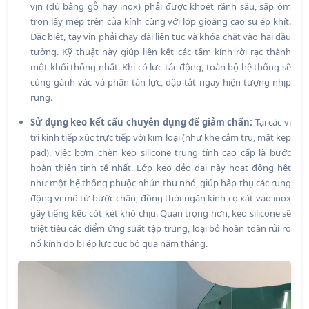
vịn (dù bằng gỗ hay inox) phải được khoét rãnh sâu, sập ôm
trọn lấy mép trên của kính cùng với lớp gioăng cao su ép khít.
Đặc biệt, tay vịn phải chạy dài liên tục và khóa chặt vào hai đầu
tường. Kỹ thuật này giúp liên kết các tấm kính rời rạc thành
một khối thống nhất. Khi có lực tác động, toàn bộ hệ thống sẽ
cùng gánh vác và phân tán lực, dập tắt ngay hiện tượng nhịp
rung.
Sử dụng keo kết cấu chuyên dụng để giảm chấn:
Tại các vị
trí kính tiếp xúc trực tiếp với kim loại (như khe cắm trụ, mặt kẹp
pad), việc bơm chèn keo silicone trung tính cao cấp là bước
hoàn thiện tinh tế nhất. Lớp keo dẻo dai này hoạt động hệt
như một hệ thống phuộc nhún thu nhỏ, giúp hấp thụ các rung
động vi mô từ bước chân, đồng thời ngăn kính cọ xát vào inox
gây tiếng kêu cót két khó chịu. Quan trọng hơn, keo silicone sẽ
triệt tiêu các điểm ứng suất tập trung, loại bỏ hoàn toàn rủi ro
nổ kính do bị ép lực cục bộ qua năm tháng.