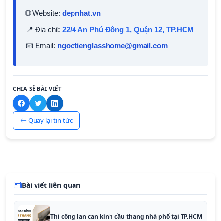
🌐 Website:
depnhat.vn
📍 Địa ch
ỉ:
22/4 An Phú Đông 1, Quận 12, TP.HCM
📧 Email:
ngoctienglasshome@gmail.com
CHIA SẺ BÀI VIẾT
Quay lại tin tức
Bài viết liên quan
Thi công lan can kính cầu thang nhà phố tại TP.HCM