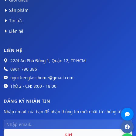
Sản phẩm
Tin tức
Liên hệ
LIÊN HỆ
22/4 An Phú Đông 1, Quận 12, TP.HCM
0961 790 386
ngoctienglasshome@gmail.com
Thứ 2 - CN: 8:00 - 18:00
ĐĂNG KÝ NHẬN TIN
Nhập email của bạn để nhận thông tin mới nhất từ chúng tôi.
Gửi