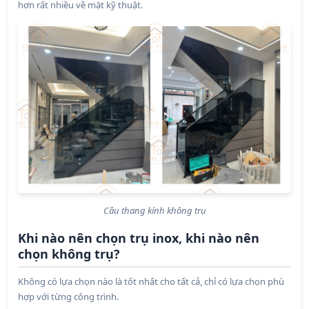
hơn rất nhiều về mặt kỹ thuật.
Cầu thang kính không trụ
Khi nào nên chọn trụ inox, khi nào nên
chọn không trụ?
Không có lựa chọn nào là tốt nhất cho tất cả, chỉ có lựa chọn phù
hợp với từng công trình.