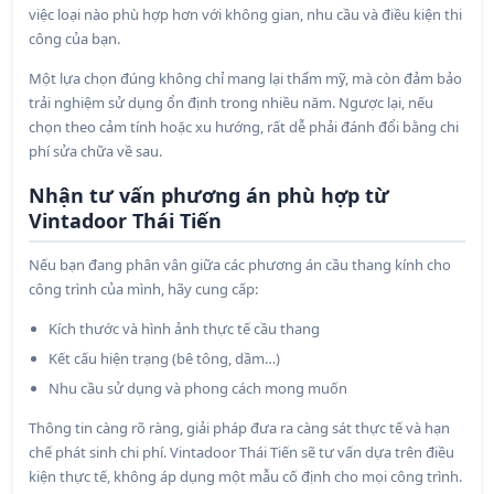
việc loại nào phù hợp hơn với không gian, nhu cầu và điều kiện thi
công của bạn.
Một lựa chọn đúng không chỉ mang lại thẩm mỹ, mà còn đảm bảo
trải nghiệm sử dụng ổn định trong nhiều năm. Ngược lại, nếu
chọn theo cảm tính hoặc xu hướng, rất dễ phải đánh đổi bằng chi
phí sửa chữa về sau.
Nhận tư vấn phương án phù hợp từ
Vintadoor Thái Tiến
Nếu bạn đang phân vân giữa các phương án cầu thang kính cho
công trình của mình, hãy cung cấp:
Kích thước và hình ảnh thực tế cầu thang
Kết cấu hiện trạng (bê tông, dầm…)
Nhu cầu sử dụng và phong cách mong muốn
Thông tin càng rõ ràng, giải pháp đưa ra càng sát thực tế và hạn
chế phát sinh chi phí. Vintadoor Thái Tiến sẽ tư vấn dựa trên điều
kiện thực tế, không áp dụng một mẫu cố định cho mọi công trình.