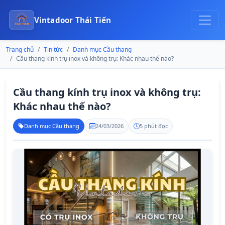
Vintadoor Thái Tiến
Trang chủ
Tin tức
Danh mục Cầu thang
Cầu thang kính trụ inox và không trụ: Khác nhau thế nào?
Cầu thang kính trụ inox và không trụ:
Khác nhau thế nào?
Danh mục Cầu thang
24/03/2026
5 phút đọc