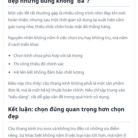
đẹp nhưng dùng không “đã”?
Một vấn đề rất thường gặp là nhiều công trình nhìn đẹp khi mới
hoàn thiện, nhưng sau một thời gian sử dụng lại xuất hiện cảm
giác rung nhẹ, thiếu chắc chắn hoặc mất độ thẳng hàng.
Nguyên nhân không nằm ở việc chọn trụ hay không trụ, mà nằm
ở cách triển khai:
Chọn kính chưa phù hợp với tải trọng
Thi công thiếu độ chính xác
Hệ liên kết không đảm bảo chất lượng
Điều này cho thấy: cầu thang kính không phải là một sản phẩm
đơn lẻ, mà là một hệ kỹ thuật hoàn chỉnh. Nếu chỉ tập trung vào
“kiểu dáng”, rất dễ gặp vấn đề trong quá trình sử dụng.
Kết luận: chọn đúng quan trọng hơn chọn
đẹp
Cầu thang kính trụ inox và không trụ đều có những ưu điểm
riêng. Sự khác biệt không nằm ở việc loại nào tốt hơn, mà nằm ở