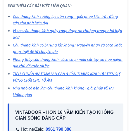
XEM THÊM CÁC BÀI VIẾT LIÊN QUAN:
Cầu thang kính cường lực uốn cong – giải pháp kiến trúc đẳng
cấp cho nhà hiện đại
Vì sao cầu thang kính ngày càng được ưa chuộng trong nhà hiện
đại?
Cầu thang kính có bị rung lắc không? Nguyên nhân và cách khắc
phục triệt để từ chuyên gia
Phong thủy cầu thang kính: cách chọn màu sắc tay vịn hợp mệnh
gia chủ để rước tài lộc
TIÊU CHUẨN AN TOÀN LAN CAN & CẦU THANG KÍNH: ƯU TIÊN SỰ
VỮNG CHÃI CHO TỔ ẤM
Nhà nhỏ có nên làm cầu thang kính không? giải pháp tối ưu
không gian
VINTADOOR – HƠN 16 NĂM KIẾN TẠO KHÔNG
GIAN SỐNG ĐẲNG CẤP
📞 Hotline/Zalo:
0961 790 386