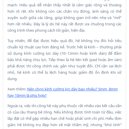
mạch. Hiệu quả dễ nhận thấy nhất là cảm giác rộng và thoáng
hơn rõ rệt. Khi không còn các chân trụ đứng, ánh sáng có thể
xuyên suốt giữa các tầng, giúp không gian trở nên nhẹ và “mở”
hơn rất nhiều. Đây là lý do hệ này rất được ưa chuộng trong các
công trình theo phong cách tối giản, hiện đại.
Tuy nhiên, để đạt được hiệu quả đó, hệ không trụ đòi hỏi tiêu
chuẩn kỹ thuật cao hơn đáng kể. Trước hết là kính – thường phải
sử dụng kính cường lực dày (10–12mm hoặc kính dán) để đảm
bảo khả năng chịu lực. Tiếp theo là hệ liên kết (pad hoặc âm sàn)
phải được thi công chính xác gần như tuyệt đối. Chỉ cần sai lệch
nhỏ, hệ kính có thể bị lệch hàng hoặc giảm độ ổn định khi sử
dụng.
Xem thêm:
Nên chọn kính cường lực dày bao nhiêu? 5mm, 8mm
hay 10mm là phù hợp?
Ngoài ra, việc thi công hệ này phụ thuộc rất nhiều vào kết cấu sẵn
có của cầu thang bê tông. Nếu không được tính toán từ đầu, việc
lắp đặt có thể gặp nhiều hạn chế hoặc phát sinh chi phí. Hiểu đơn
giản: hệ không trụ đẹp hơn về mặt thẩm mỹ, nhưng “khó tính”