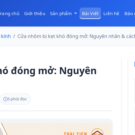
Trang chủ
Giới thiệu
Sản phẩm
Bài Viết
Liên hệ
Báo 
kính
Cửa nhôm bị kẹt khó đóng mở: Nguyên nhân & các
hó đóng mở: Nguyên
5 phút đọc