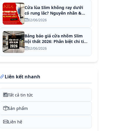
Cửa lùa Slim không ray dưới
có rung lắc? Nguyên nhân &
Khắc phục
02/06/2026
Bảng báo giá cửa nhôm Slim
nội thất 2026: Phân biệt chi tiết
hệ có ray dưới và ray treo trần
02/06/2026
Liên kết nhanh
Tất cả tin tức
Sản phẩm
Liên hệ