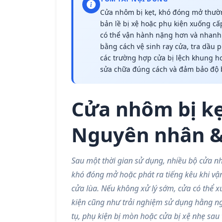
Cửa nhôm bị kẹt, khó đóng mở thườn
bản lề bị xệ hoặc phụ kiện xuống cấ
có thể vận hành nặng hơn và nhanh 
bằng cách vệ sinh ray cửa, tra dầu ph
các trường hợp cửa bị lệch khung ho
sửa chữa đúng cách và đảm bảo độ b
Cửa nhôm bị k
Nguyên nhân &
Sau một thời gian sử dụng, nhiều bộ cửa nh
khó đóng mở hoặc phát ra tiếng kêu khi vận
cửa lùa. Nếu không xử lý sớm, cửa có thể
kiện cũng như trải nghiệm sử dụng hằng n
tụ, phụ kiện bị mòn hoặc cửa bị xệ nhẹ sau