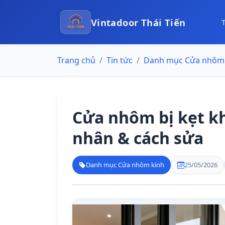
Vintadoor Thái Tiến
Trang chủ
Tin tức
Danh mục Cửa nhôm 
Cửa nhôm bị kẹt k
nhân & cách sửa
Danh mục Cửa nhôm kính
25/05/2026