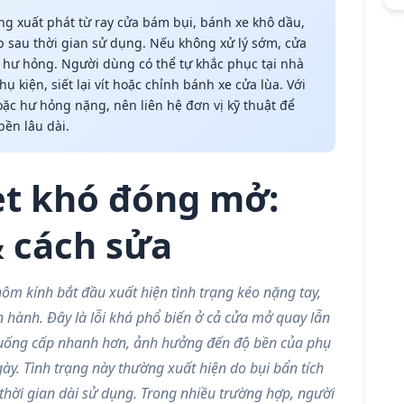
g xuất phát từ ray cửa bám bụi, bánh xe khô dầu,
p sau thời gian sử dụng. Nếu không xử lý sớm, cửa
hư hỏng. Người dùng có thể tự khắc phục tại nhà
ụ kiện, siết lại vít hoặc chỉnh bánh xe cửa lùa. Với
ặc hư hỏng nặng, nên liên hệ đơn vị kỹ thuật để
ền lâu dài.
ẹt khó đóng mở:
 cách sửa
ôm kính bắt đầu xuất hiện tình trạng kéo nặng tay,
 hành. Đây là lỗi khá phổ biến ở cả cửa mở quay lẫn
 xuống cấp nhanh hơn, ảnh hưởng đến độ bền của phụ
gày.
Tình trạng này thường xuất hiện do bụi bẩn tích
 thời gian dài sử dụng. Trong nhiều trường hợp, người