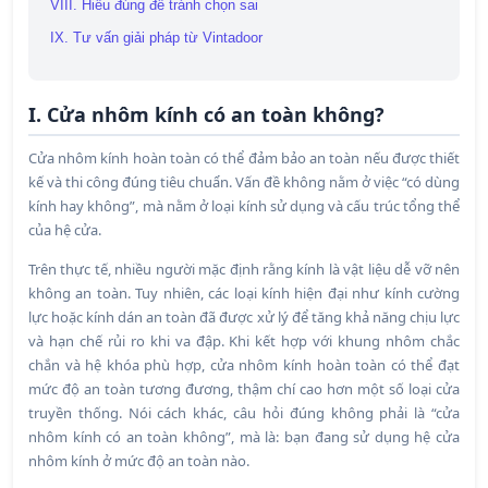
VIII. Hiểu đúng để tránh chọn sai
IX. Tư vấn giải pháp từ Vintadoor
I. Cửa nhôm kính có an toàn không?
Cửa nhôm kính hoàn toàn có thể đảm bảo an toàn nếu được thiết
kế và thi công đúng tiêu chuẩn. Vấn đề không nằm ở việc “có dùng
kính hay không”, mà nằm ở
loại kính sử dụng và cấu trúc tổng thể
của hệ cửa.
Trên thực tế, nhiều người mặc định rằng kính là vật liệu dễ vỡ nên
không an toàn. Tuy nhiên, các loại kính hiện đại như kính cường
lực hoặc kính dán an toàn đã được xử lý để tăng khả năng chịu lực
và hạn chế rủi ro khi va đập. Khi kết hợp với khung nhôm chắc
chắn và hệ khóa phù hợp, cửa nhôm kính hoàn toàn có thể đạt
mức độ an toàn tương đương, thậm chí cao hơn một số loại cửa
truyền thống. Nói cách khác, câu hỏi đúng không phải là “cửa
nhôm kính có an toàn không”, mà là: bạn đang sử dụng hệ cửa
nhôm kính ở mức độ an toàn nào.