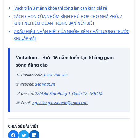
Vạch trần 3 mánh khóe thi công lan can kính giá rẻ
CÁCH CHỌN CỬA NHÔM KÍNH PHÙ HỢP CHO NHÀ PHỐ: 7
KINH NGHIỆM QUAN TRỌNG BẠN NÊN BIẾT
7 DẤU HIỆU NHẬN BIẾT CỬA NHÔM KÉM CHẤT LƯỢNG TRƯỚC
KHI LẮP ĐẶT
Vintadoor – Hơn 16 năm kiến tạo không gian
sống đẳng cấp
📞 Hotline/Zalo:
0961 790 386
🌐 Website:
depnhat.vn
📍 Địa chỉ:
22/4 An Phú Đông 1, Quận 12, TP.HCM
📧 Email:
ngoctienglasshome@gmail.com
CHIA SẺ BÀI VIẾT