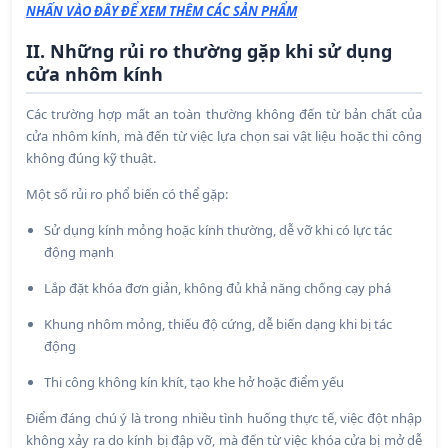
NHẤN VÀO ĐÂY ĐỂ XEM THÊM CÁC SẢN PHẨM
II. Những rủi ro thường gặp khi sử dụng
cửa nhôm kính
Các trường hợp mất an toàn thường không đến từ bản chất của
cửa nhôm kính, mà đến từ việc lựa chọn sai vật liệu hoặc thi công
không đúng kỹ thuật.
Một số rủi ro phổ biến có thể gặp:
Sử dụng kính mỏng hoặc kính thường, dễ vỡ khi có lực tác
động mạnh
Lắp đặt khóa đơn giản, không đủ khả năng chống cạy phá
Khung nhôm mỏng, thiếu độ cứng, dễ biến dạng khi bị tác
động
Thi công không kín khít, tạo khe hở hoặc điểm yếu
Điểm đáng chú ý là trong nhiều tình huống thực tế, việc đột nhập
không xảy ra do kính bị đập vỡ, mà đến từ việc khóa cửa bị mở dễ