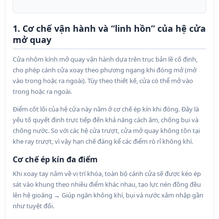
1. Cơ chế vận hành và “linh hồn” của hệ cửa
mở quay
Cửa nhôm kính mở quay vận hành dựa trên trục bản lề cố định,
cho phép cánh cửa xoay theo phương ngang khi đóng mở (mở
vào trong hoặc ra ngoài). Tùy theo thiết kế, cửa có thể mở vào
trong hoặc ra ngoài.
Điểm cốt lõi của hệ cửa này nằm ở cơ chế ép kín khi đóng. Đây là
yếu tố quyết định trực tiếp đến khả năng cách âm, chống bụi và
chống nước. So với các hệ cửa trượt, cửa mở quay không tồn tại
khe ray trượt, vì vậy hạn chế đáng kể các điểm rò rỉ không khí.
Cơ chế ép kín đa điểm
Khi xoay tay nắm về vị trí khóa, toàn bộ cánh cửa sẽ được kéo ép
sát vào khung theo nhiều điểm khác nhau, tạo lực nén đồng đều
lên hệ gioăng → Giúp ngăn không khí, bụi và nước xâm nhập gần
như tuyệt đối.