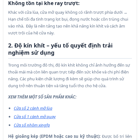
Không tồn tại khe ray trượt:
Khác với cửa lùa, cửa mở quay không có rãnh trượt phía dưới →
Hạn chế tối đa tình trạng lọt bụi, đọng nước hoặc côn trùng chui
vào nhà. Đây là nền tảng tạo nên khả năng kín khít và cách âm
vượt trội của hệ cửa này.
2. Độ kín khít – yếu tố quyết định trải
nghiệm sử dụng
Trong môi trường đô thị, độ kín khít không chỉ ảnh hưởng đến sự
thoải mái mà còn liên quan trực tiếp đến sức khỏe và chi phí điện
năng. Các phụ kiện chất lượng đi kèm sẽ giúp cho quá trình sử
dụng trở nên thuận tiện và tăng tuổi thọ cho hệ cửa.
XEM THÊM MỘT SỐ SẢN PHẨM KHÁC:
Cửa sổ 2 cánh mở lùa
Cửa sổ 1 cánh mở quay
Cửa sổ nhôm xingfa
Hệ gioăng kép (EPDM hoặc cao su kỹ thuật):
Được bố trí liên