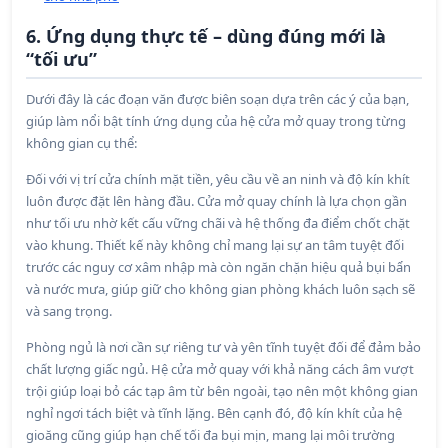
6. Ứng dụng thực tế – dùng đúng mới là
“tối ưu”
Dưới đây là các đoạn văn được biên soạn dựa trên các ý của bạn,
giúp làm nổi bật tính ứng dụng của hệ cửa mở quay trong từng
không gian cụ thể:
Đối với vị trí cửa chính mặt tiền, yêu cầu về an ninh và độ kín khít
luôn được đặt lên hàng đầu. Cửa mở quay chính là lựa chọn gần
như tối ưu nhờ kết cấu vững chãi và hệ thống đa điểm chốt chặt
vào khung. Thiết kế này không chỉ mang lại sự an tâm tuyệt đối
trước các nguy cơ xâm nhập mà còn ngăn chặn hiệu quả bụi bẩn
và nước mưa, giúp giữ cho không gian phòng khách luôn sạch sẽ
và sang trọng.
Phòng ngủ là nơi cần sự riêng tư và yên tĩnh tuyệt đối để đảm bảo
chất lượng giấc ngủ. Hệ cửa mở quay với khả năng cách âm vượt
trội giúp loại bỏ các tạp âm từ bên ngoài, tạo nên một không gian
nghỉ ngơi tách biệt và tĩnh lặng. Bên cạnh đó, độ kín khít của hệ
gioăng cũng giúp hạn chế tối đa bụi mịn, mang lại môi trường