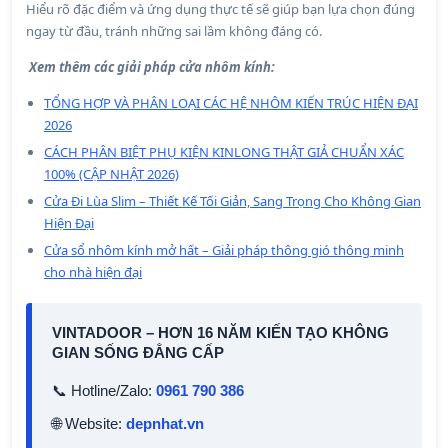
Hiểu rõ đặc điểm và ứng dụng thực tế sẽ giúp bạn lựa chọn đúng
ngay từ đầu, tránh những sai lầm không đáng có.
Xem thêm các giải pháp cửa nhôm kính:
TỔNG HỢP VÀ PHÂN LOẠI CÁC HỆ NHÔM KIẾN TRÚC HIỆN ĐẠI
2026
CÁCH PHÂN BIỆT PHỤ KIỆN KINLONG THẬT GIẢ CHUẨN XÁC
100% (CẬP NHẬT 2026)
Cửa Đi Lùa Slim – Thiết Kế Tối Giản, Sang Trọng Cho Không Gian
Hiện Đại
Cửa sổ nhôm kính mở hất – Giải pháp thông gió thông minh
cho nhà hiện đại
VINTADOOR – HƠN 16 NĂM KIẾN TẠO KHÔNG
GIAN SỐNG ĐẲNG CẤP
📞 Hotline/Zalo:
0961 790 386
🌐 Website:
depnhat.vn