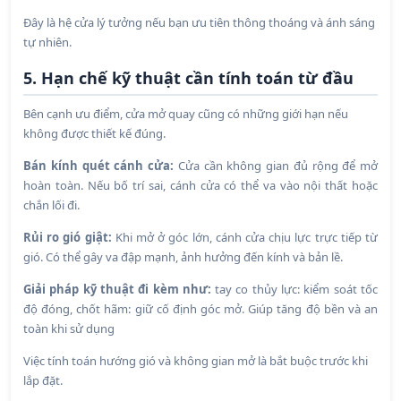
Đây là hệ cửa lý tưởng nếu bạn ưu tiên thông thoáng và ánh sáng
tự nhiên.
5. Hạn chế kỹ thuật cần tính toán từ đầu
Bên cạnh ưu điểm, cửa mở quay cũng có những giới hạn nếu
không được thiết kế đúng.
Bán kính quét cánh cửa:
Cửa cần không gian đủ rộng để mở
hoàn toàn. Nếu bố trí sai, cánh cửa có thể va vào nội thất hoặc
chắn lối đi.
Rủi ro gió giật:
Khi mở ở góc lớn, cánh cửa chịu lực trực tiếp từ
gió. Có thể gây va đập mạnh, ảnh hưởng đến kính và bản lề.
Giải phá
p kỹ thuật đi kèm nh
ư:
tay co thủy lực: kiểm soát tốc
độ đóng, chốt hãm: giữ cố định góc mở. Giúp tăng độ bền và an
toàn khi sử dụng
Việc tính toán hướng gió và không gian mở là bắt buộc trước khi
lắp đặt.