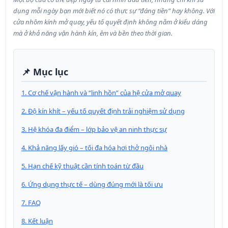
dụng mỗi ngày bạn mới biết nó có thực sự “đáng tiền” hay không. Với
cửa nhôm kính mở quay, yếu tố quyết định không nằm ở kiểu dáng
mà ở khả năng vận hành kín, êm và bền theo thời gian.
📌 Mục lục
1. Cơ chế vận hành và “linh hồn” của hệ cửa mở quay
2. Độ kín khít – yếu tố quyết định trải nghiệm sử dụng
3. Hệ khóa đa điểm – lớp bảo vệ an ninh thực sự
4. Khả năng lấy gió – tối đa hóa hơi thở ngôi nhà
5. Hạn chế kỹ thuật cần tính toán từ đầu
6. Ứng dụng thực tế – dùng đúng mới là tối ưu
7. FAQ
8. Kết luận