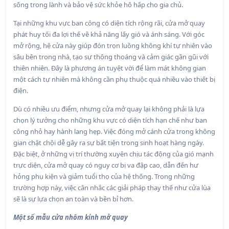
sống trong lành và bảo vệ sức khỏe hô hấp cho gia chủ.
Tại những khu vực ban công có diện tích rộng rãi, cửa mở quay
phát huy tối đa lợi thế về khả năng lấy gió và ánh sáng. Với góc
mở rộng, hệ cửa này giúp đón trọn luồng không khí tự nhiên vào
sâu bên trong nhà, tạo sự thông thoáng và cảm giác gần gũi với
thiên nhiên. Đây là phương án tuyệt vời để làm mát không gian
một cách tự nhiên mà không cần phụ thuộc quá nhiều vào thiết bị
điện.
Dù có nhiều ưu điểm, nhưng cửa mở quay lại không phải là lựa
chọn lý tưởng cho những khu vực có diện tích hạn chế như ban
công nhỏ hay hành lang hẹp. Việc đóng mở cánh cửa trong không
gian chật chội dễ gây ra sự bất tiện trong sinh hoạt hàng ngày.
Đặc biệt, ở những vị trí thường xuyên chịu tác động của gió mạnh
trực diện, cửa mở quay có nguy cơ bị va đập cao, dẫn đến hư
hỏng phụ kiện và giảm tuổi thọ của hệ thống. Trong những
trường hợp này, việc cân nhắc các giải pháp thay thế như cửa lùa
sẽ là sự lựa chọn an toàn và bền bỉ hơn.
Một số mẫu cửa nhôm kính mở quay