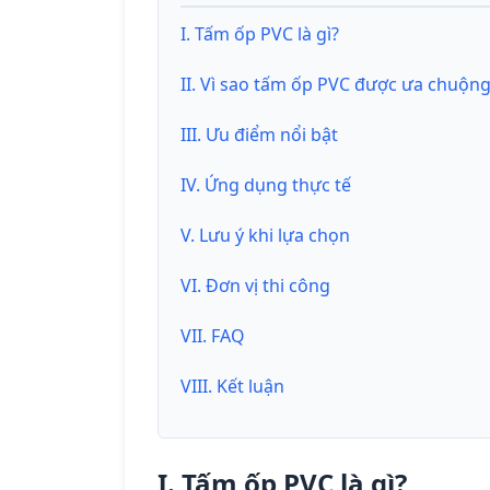
I. Tấm ốp PVC là gì?
II. Vì sao tấm ốp PVC được ưa chuộn
III. Ưu điểm nổi bật
IV. Ứng dụng thực tế
V. Lưu ý khi lựa chọn
VI. Đơn vị thi công
VII. FAQ
VIII. Kết luận
I. Tấm ốp PVC là gì?