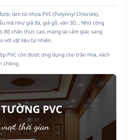
 được làm từ nhựa PVC (Polyvinyl Chloride),
u mã như giả đá, giả gỗ, vân 3D… Nhờ công
có độ chân thực cao, mang lại cảm giác sang
 với vật liệu tự nhiên.
 ốp PVC còn được ứng dụng cho trần nhà, vách
h chóng.