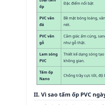
Đặc điểm nổi bật
ốp
PVC vân
Bề mặt bóng loáng, vân
đá
nét.
PVC vân
Cảm giác ấm cúng, san
gỗ
như gỗ thật.
Lam sóng
Thiết kế dạng sóng tạo
PVC
không gian.
Tấm ốp
Chống trầy cực tốt, độ 
Nano
II. Vì sao tấm ốp PVC ng