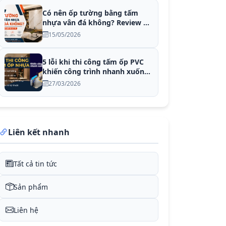
Có nên ốp tường bằng tấm
nhựa vân đá không? Review độ
bền thực tế
15/05/2026
5 lỗi khi thi công tấm ốp PVC
khiến công trình nhanh xuống
cấp (90% người dùng mắc
27/03/2026
phải)
Liên kết nhanh
Tất cả tin tức
Sản phẩm
Liên hệ