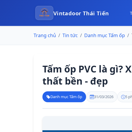
Vintadoor Thái Tiến
Trang chủ
Tin tức
Danh mục Tấm ốp
Tấm ốp PVC là gì? 
thất bền - đẹp
Danh mục Tấm ốp
31/03/2026
5 p