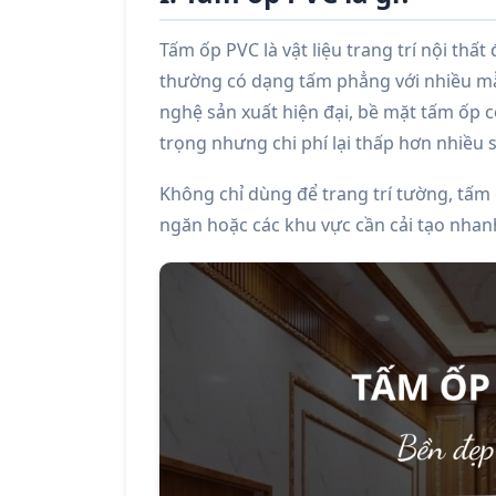
Tấm ốp PVC là vật liệu trang trí nội thất
thường có dạng tấm phẳng với nhiều mẫ
nghệ sản xuất hiện đại, bề mặt tấm ốp 
trọng nhưng chi phí lại thấp hơn nhiều so
Không chỉ dùng để trang trí tường, tấm
ngăn hoặc các khu vực cần cải tạo nhan