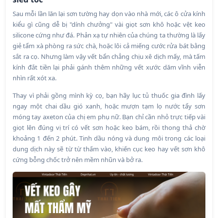
Sau mỗi lần lăn lại sơn tường hay dọn vào nhà mới, các ô cửa kính
kiểu gì cũng dễ bị "dính chưởng" vài giọt sơn khô hoặc vệt keo
silicone cứng như đá. Phản xạ tự nhiên của chúng ta thường là lấy
giẻ tẩm xà phòng ra sức chà, hoặc lôi cả miếng cước rửa bát bằng
sắt ra cọ. Nhưng làm vậy vết bẩn chẳng chịu xê dịch mấy, mà tấm
kính đắt tiền lại phải gánh thêm những vết xước dăm vĩnh viễn
nhìn rất xót xa.
Thay vì phải gồng mình kỳ cọ, bạn hãy lục tủ thuốc gia đình lấy
ngay một chai dầu gió xanh, hoặc mượn tạm lọ nước tẩy sơn
móng tay axeton của chị em phụ nữ. Bạn chỉ cần nhỏ trực tiếp vài
giọt lên đúng vị trí có vết sơn hoặc keo bám, rồi thong thả chờ
khoảng 1 đến 2 phút. Tinh dầu nóng và dung môi trong các loại
dung dịch này sẽ từ từ thấm vào, khiến cục keo hay vết sơn khô
cứng bỗng chốc trở nên mềm nhũn và bở ra.