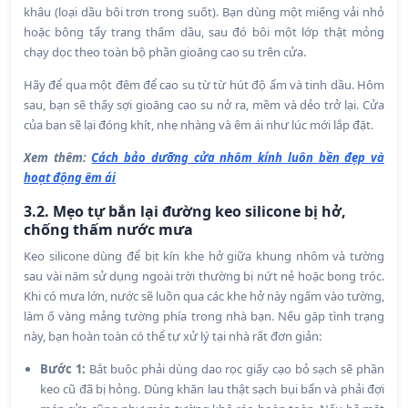
khâu (loại dầu bôi trơn trong suốt). Bạn dùng một miếng vải nhỏ
hoặc bông tẩy trang thấm dầu, sau đó bôi một lớp thật mỏng
chạy dọc theo toàn bộ phần gioăng cao su trên cửa.
Hãy để qua một đêm để cao su từ từ hút độ ẩm và tinh dầu. Hôm
sau, bạn sẽ thấy sợi gioăng cao su nở ra, mềm và dẻo trở lại. Cửa
của bạn sẽ lại đóng khít, nhẹ nhàng và êm ái như lúc mới lắp đặt.
Xem thêm:
Cách bảo dưỡng cửa nhôm kính luôn bền đẹp và
hoạt động êm ái
3.2. Mẹo tự bắn lại đường keo silicone bị hở,
chống thấm nước mưa
Keo silicone dùng để bịt kín khe hở giữa khung nhôm và tường
sau vài năm sử dụng ngoài trời thường bị nứt nẻ hoặc bong tróc.
Khi có mưa lớn, nước sẽ luồn qua các khe hở này ngấm vào tường,
làm ố vàng mảng tường phía trong nhà bạn. Nếu gặp tình trạng
này, bạn hoàn toàn có thể tự xử lý tại nhà rất đơn giản:
Bước 1:
Bắt buộc phải dùng dao rọc giấy cạo bỏ sạch sẽ phần
keo cũ đã bị hỏng. Dùng khăn lau thật sạch bụi bẩn và phải đợi