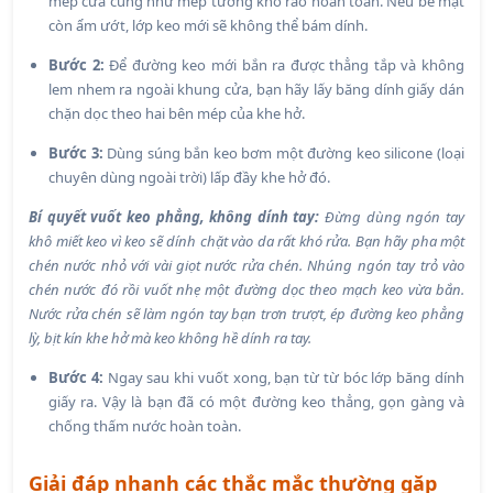
mép cửa cũng như mép tường khô ráo hoàn toàn. Nếu bề mặt
còn ẩm ướt, lớp keo mới sẽ không thể bám dính.
Bước 2:
Để đường keo mới bắn ra được thẳng tắp và không
lem nhem ra ngoài khung cửa, bạn hãy lấy băng dính giấy dán
chặn dọc theo hai bên mép của khe hở.
Bước 3:
Dùng súng bắn keo bơm một đường keo silicone (loại
chuyên dùng ngoài trời) lấp đầy khe hở đó.
Bí quyết vuốt keo phẳng, không dính tay:
Đừng dùng ngón tay
khô miết keo vì keo sẽ dính chặt vào da rất khó rửa. Bạn hãy pha một
chén nước nhỏ với vài giọt nước rửa chén. Nhúng ngón tay trỏ vào
chén nước đó rồi vuốt nhẹ một đường dọc theo mạch keo vừa bắn.
Nước rửa chén sẽ làm ngón tay bạn trơn trượt, ép đường keo phẳng
lỳ, bịt kín khe hở mà keo không hề dính ra tay.
Bước 4:
Ngay sau khi vuốt xong, bạn từ từ bóc lớp băng dính
giấy ra. Vậy là bạn đã có một đường keo thẳng, gọn gàng và
chống thấm nước hoàn toàn.
Giải đáp nhanh các thắc mắc thường gặp