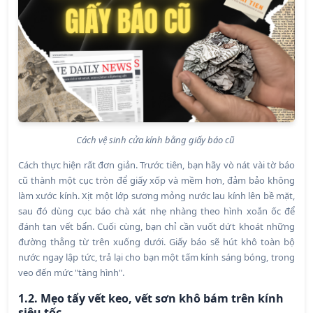
Cách vệ sinh cửa kính bằng giấy báo cũ
Cách thực hiện rất đơn giản. Trước tiên, bạn hãy vò nát vài tờ báo
cũ thành một cục tròn để giấy xốp và mềm hơn, đảm bảo không
làm xước kính. Xịt một lớp sương mỏng nước lau kính lên bề mặt,
sau đó dùng cục báo chà xát nhẹ nhàng theo hình xoắn ốc để
đánh tan vết bẩn. Cuối cùng, bạn chỉ cần vuốt dứt khoát những
đường thẳng từ trên xuống dưới. Giấy báo sẽ hút khô toàn bộ
nước ngay lập tức, trả lại cho bạn một tấm kính sáng bóng, trong
veo đến mức "tàng hình".
1.2. Mẹo tẩy vết keo, vết sơn khô bám trên kính
siêu tốc