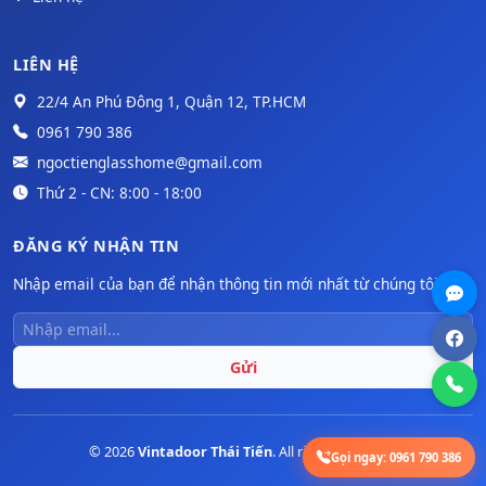
LIÊN HỆ
22/4 An Phú Đông 1, Quận 12, TP.HCM
0961 790 386
ngoctienglasshome@gmail.com
Thứ 2 - CN: 8:00 - 18:00
ĐĂNG KÝ NHẬN TIN
Nhập email của bạn để nhận thông tin mới nhất từ chúng tôi.
Gửi
© 2026
Vintadoor Thái Tiến
. All rights reserved.
Gọi ngay:
0961 790 386