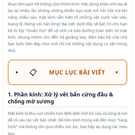
đoạn làm sạch hệ thống cửa nhôm kính. Việc dùng khăn ướt lau đi
lau lại nhiều lần không những khiến bạn toát mồ hôi hột mà khi
nắng chiếu vào, mặt kính vẫn hiện rõ những vệt nước vằn vện,
loang lổ. Đừng vội nản lòng! Bài viết dưới đây sẽ bật mí cho bạn
bộ bí kíp "chuẩn thợ" để vệ sinh và bảo dưỡng toàn diện từ mặt
kính, khung nhôm cho đến hệ gioăng keo, đảm bảo bộ cửa nhà
bạn luôn bền đẹp như mới chỉ với những vật dụng có sẵn trong
nhà.
📋
MỤC LỤC BÀI VIẾT
▼
1. Phần kính: Xử lý vết bẩn cứng đầu &
chống mờ sương
Mặt kính là khu vực chiếm hơn 80% diện tích bộ cửa và cũng là nơi
dễ tố cáo các vết bẩn nhất. Để tấm kính trong vắt đến mức "tàng
hình" mà không tốn quá nhiều sức lực, bạn hãy áp dụng các mẹo
sau: