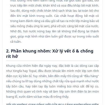
một lượng nhỏ kem đánh răng hoặc vài giọt dầu gội đầu, bôi
trực tiếp lên một chiếc khăn khô và xoa đều khắp bề mặt kính.
Sau đó, dùng một chiếc khăn khô sạch khác lau lại toàn bộ cho
đến khi mặt kính trong suốt. Các chất hoạt động bề mặt có
trong kem đánh răng và dầu gội sẽ tạo ra một lớp màng bảo vệ
siêu mỏng (hiệu ứng lá sen), phá vỡ sức căng bề mặt của nước.
Nhờ đó, hơi nước nóng bay lên sẽ không thể đọng lại thành
giọt, giúp mặt kính nhà tắm luôn giữ được sự trong trẻo suốt
cả tuần.
2. Phần khung nhôm: Xử lý vết ố & chống
rít hở
Khung cửa nhôm hiện đại ngày nay, đặc biệt là các dòng cao cấp
như Xingfa hay Topal, đều được khoác lên mình một lớp sơn tĩnh
điện cực kỳ bền bỉ. Tuy nhiên, bền đến mấy thì cũng sẽ "đầu hàng"
nếu chúng ta lỡ tay dùng những chất tẩy rửa quá mạnh như nước
tẩy bồn cầu, hay tiện tay lấy luôn miếng bùi nhùi sắt để kỳ cọ.
Những thói quen vô tình này sẽ làm lớp sơn tĩnh điện bị ăn mòn
loang lổ, xước dăm và bạc màu đi trông thấy.
TỐI ƯU KHÔNG GIAN SỐNG VỚI CỬA ĐI 1 CÁNH NHÔM KÍNH HIỆN