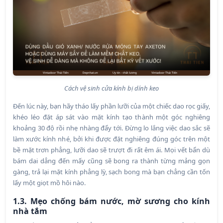
Cách vệ sinh cửa kính bị dính keo
Đến lúc này, bạn hãy tháo lấy phần lưỡi của một chiếc dao rọc giấy,
khéo léo đặt áp sát vào mặt kính tạo thành một góc nghiêng
khoảng 30 độ rồi nhẹ nhàng đẩy tới. Đừng lo lắng việc dao sắc sẽ
làm xước kính nhé, bởi khi được đặt nghiêng đúng góc trên một
bề mặt trơn phẳng, lưỡi dao sẽ trượt đi rất êm ái. Mọi vết bẩn dù
bám dai dẳng đến mấy cũng sẽ bong ra thành từng mảng gọn
gàng, trả lại mặt kính phẳng lỳ, sạch bong mà bạn chẳng cần tốn
lấy một giọt mồ hôi nào.
1.3. Mẹo chống bám nước, mờ sương cho kính
nhà tắm