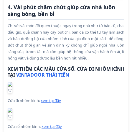
4. Vài phút chăm chút giúp cửa nhà luôn
sáng bóng, bền bỉ
Chỉ với vài món đồ quen thuộc ngay trong nhà như tờ báo cũ, chai
dầu gió, quả chanh hay cây bút chì, bạn đã có thể tự tay làm sạch
và bảo dưỡng bộ cửa nhôm kính của gia đình một cách dễ dàng.
Bớt chút thời gian vệ sinh định kỳ không chỉ giúp ngôi nhà luôn
sáng sủa, tươm tất mà còn giúp hệ thống cửa vận hành êm ái, ít
hỏng vặt và dùng được lâu bền hơn rất nhiều.
XEM THÊM CÁC MẪU CỬA SỔ, CỬA ĐI NHÔM KÍNH
TẠI
VINTADOOR THÁI TIẾN
Cửa đi nhôm kính:
xem tại đây
Cửa sổ nhôm kính:
xem tại đây