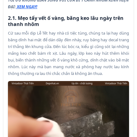
ĐẠI:
XEM NGAY!
2.1. Mẹo tẩy vết ố vàng, băng keo lâu ngày trên
thanh nhôm
Cứ sau mỗi dịp Lễ Tết hay nhà có tiệc tùng, chúng ta lại hay dùng
băng dính hai mặt để dán dây đèn nháy, ruy băng hay decal trang
trí thẳng lên khung cửa. Đến lúc bóc ra, kiểu gì cũng sót lại những
mảng keo chết bám rít xịt. Lâu ngày, lớp keo này hút thêm khói
bụi, biến thành những vết ố vàng khô cứng, dính chặt vào bề mặt
nhôm. Lúc này mà bạn mang nước xà phòng hay nước lau kính
thông thường ra lau thì chắc chắn là không ăn thua.