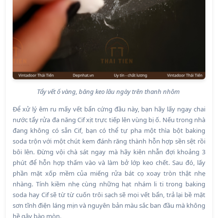
Tẩy vết ố vàng, băng keo lâu ngày trên thanh nhôm
Để xử lý êm ru mấy vết bẩn cứng đầu này, bạn hãy lấy ngay chai
nước tẩy rửa đa năng Cif xịt trực tiếp lên vùng bị ố. Nếu trong nhà
đang không có sẵn Cif, bạn có thể tự pha một thìa bột baking
soda trộn với một chút kem đánh răng thành hỗn hợp sền sệt rồi
bôi lên. Đừng vội chà sát ngay mà hãy kiên nhẫn đợi khoảng 3
phút để hỗn hợp thấm vào và làm bở lớp keo chết. Sau đó, lấy
phần mặt xốp mềm của miếng rửa bát cọ xoay tròn thật nhẹ
nhàng. Tính kiềm nhẹ cùng những hạt nhám li ti trong baking
soda hay Cif sẽ từ từ cuốn trôi sạch sẽ mọi vết bẩn, trả lại bề mặt
sơn tĩnh điện láng mịn và nguyên bản màu sắc ban đầu mà không
hề gây bào mòn.