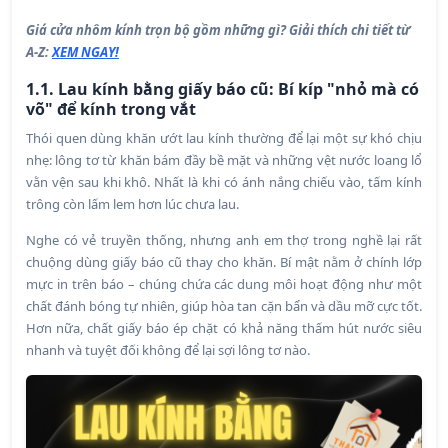
Giá cửa nhôm kính trọn bộ gồm những gì? Giải thích chi tiết từ
A-Z:
XEM NGAY!
1.1. Lau kính bằng giấy báo cũ: Bí kíp "nhỏ mà có
võ" để kính trong vắt
Thói quen dùng khăn ướt lau kính thường để lại một sự khó chịu
nhẹ: lông tơ từ khăn bám đầy bề mặt và những vệt nước loang lổ
vằn vện sau khi khô. Nhất là khi có ánh nắng chiếu vào, tấm kính
trông còn lấm lem hơn lúc chưa lau.
Nghe có vẻ truyền thống, nhưng anh em thợ trong nghề lại rất
chuộng dùng giấy báo cũ thay cho khăn. Bí mật nằm ở chính lớp
mực in trên báo – chúng chứa các dung môi hoạt động như một
chất đánh bóng tự nhiên, giúp hòa tan cặn bẩn và dầu mỡ cực tốt.
Hơn nữa, chất giấy báo ép chặt có khả năng thấm hút nước siêu
nhanh và tuyệt đối không để lại sợi lông tơ nào.