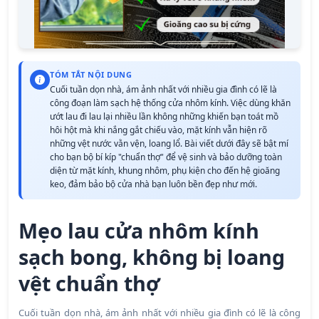
TÓM TẮT NỘI DUNG
Cuối tuần dọn nhà, ám ảnh nhất với nhiều gia đình có lẽ là
công đoạn làm sạch hệ thống cửa nhôm kính. Việc dùng khăn
ướt lau đi lau lại nhiều lần không những khiến bạn toát mồ
hôi hột mà khi nắng gắt chiếu vào, mặt kính vẫn hiện rõ
những vệt nước vằn vện, loang lổ. Bài viết dưới đây sẽ bật mí
cho bạn bộ bí kíp "chuẩn thợ" để vệ sinh và bảo dưỡng toàn
diện từ mặt kính, khung nhôm, phụ kiện cho đến hệ gioăng
keo, đảm bảo bộ cửa nhà bạn luôn bền đẹp như mới.
Mẹo lau cửa nhôm kính
sạch bong, không bị loang
vệt chuẩn thợ
Cuối tuần dọn nhà, ám ảnh nhất với nhiều gia đình có lẽ là công