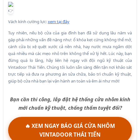
Vách kính cường lực:
xem tại đây
Tuy nhiên, nếu bộ cửa của gia đình bạn đã sử dụng lâu năm và
gặp phải những vấn đề nặng như: ổ khóa kẹt cứng không thể mở,
cánh cửa bị xệ quệt xước cả nền nhà, hay nước mưa ngấm dột
quá nhiều mà các mẹo nhỏ trên không thể xử lý hết. Lúc này, bạn
đừng quá lo lắng, hãy liên hệ ngay với đội ngũ kỹ thuật của
Vintadoor Thái Tiến. Chúng tôi luôn sẵn sàng đến tận nơi khảo sát
trực tiếp và đưa ra phương án sửa chữa, bảo trì chuẩn kỹ thuật,
giúp bộ cửa nhà bạn lại vận hành an toàn và êm ái như mới!
Bạn cần thi công, lắp đặt hệ thống cửa nhôm kính
mới chuẩn kỹ thuật, chống thấm tuyệt đối?
🔥 XEM NGAY BÁO GIÁ CỬA NHÔM
VINTADOOR THÁI TIẾN