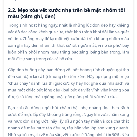
2.2. Mẹo xóa vết xước nhẹ trên bề mặt nhôm tối
màu (xám ghi, đen)
Trong sinh hoạt hàng ngày, nhất là những lúc dọn dẹp hay khiêng
vác đồ đạc cồng kềnh qua cửa, thật khó tránh khỏi đôi lần va quệt
vô tình. Chẳng may để lại một vệt xước dài trên khung nhôm màu
xám ghi hay đen nhám thì thật sự rất ngứa mắt, vì nó sẽ phơi bày
luôn phần phôi nhôm màu trắng bạc sáng loáng bên trong, làm
mất đi sự sang trọng của cả bộ cửa.
Gặp tình huống này, bạn đừng vội hốt hoảng tính chuyện gọi thợ
đến sơn dặm lại cả bộ khung cho tốn kém. Hãy áp dụng một mẹo
"chữa cháy" đánh lừa thị giác cực kỳ hay ho: ghé qua nhà sách và
mua một chiếc bút lông dầu (loại bút dạ viết vĩnh viễn không xóa
được) có tông màu giống hoặc gần giống nhất với màu cửa.
Bạn chỉ cần dùng ngòi bút chấm thật nhẹ nhàng dọc theo rãnh
xước để mực lấp đầy khoảng trắng rỗng. Ngay khi vừa chấm xong
và mực còn đang ướt, hãy lấy đầu ngón tay miết và xoa chà thật
nhanh để màu mực tản đều ra, tệp hẳn vào lớp sơn xung quanh.
Nhờ sự liền mạch về màu sắc, vết xước sẽ "tàng hình" tới 90%. Nếu