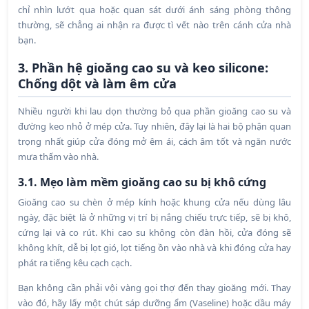
chỉ nhìn lướt qua hoặc quan sát dưới ánh sáng phòng thông
thường, sẽ chẳng ai nhận ra được tì vết nào trên cánh cửa nhà
bạn.
3. Phần hệ gioăng cao su và keo silicone:
Chống dột và làm êm cửa
Nhiều người khi lau dọn thường bỏ qua phần gioăng cao su và
đường keo nhỏ ở mép cửa. Tuy nhiên, đây lại là hai bộ phận quan
trọng nhất giúp cửa đóng mở êm ái, cách âm tốt và ngăn nước
mưa thấm vào nhà.
3.1. Mẹo làm mềm gioăng cao su bị khô cứng
Gioăng cao su chèn ở mép kính hoặc khung cửa nếu dùng lâu
ngày, đặc biệt là ở những vị trí bị nắng chiếu trực tiếp, sẽ bị khô,
cứng lại và co rút. Khi cao su không còn đàn hồi, cửa đóng sẽ
không khít, dễ bị lọt gió, lọt tiếng ồn vào nhà và khi đóng cửa hay
phát ra tiếng kêu cạch cạch.
Bạn không cần phải vội vàng gọi thợ đến thay gioăng mới. Thay
vào đó, hãy lấy một chút sáp dưỡng ẩm (Vaseline) hoặc dầu máy