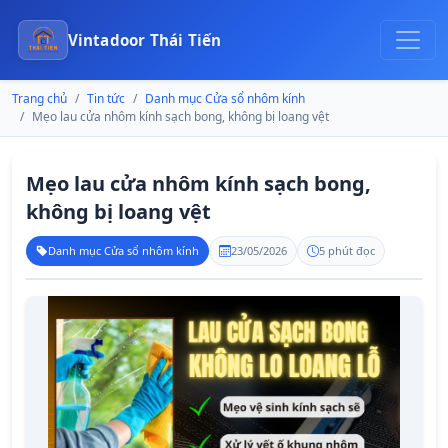
Vintadoor Thái Tiến
Trang chủ
Tin tức
Danh mục Cửa sổ nhôm kính
Mẹo lau cửa nhôm kính sạch bong, không bị loang vệt
Mẹo lau cửa nhôm kính sạch bong,
không bị loang vệt
Danh mục Cửa sổ nhôm kính
23/05/2026
5 phút đọc